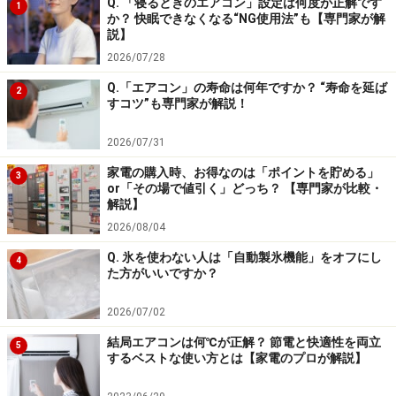
Q. 「寝るときのエアコン」設定は何度が正解です
1
か？ 快眠できなくなる“NG使用法”も【専門家が解
*7：
オックスフォード
連語
辞典は、非ネイティブが日
説】
常的な英語を発信することに特化して作られた辞
2026/07/28
典です。英単語どうしの慣用的なつながり（コロ
Q.「エアコン」の寿命は何年ですか？ “寿命を延ば
2
ケーション）を調べることができる、実用性の高
すコツ”も専門家が解説！
い本格的連語辞典です。
2026/07/31
*8：
新編英和
活用大
辞典も、語と語の慣用的なつなが
家電の購入時、お得なのは「ポイントを貯める」
り（コロケーション）を示した辞典です。自然な
3
or「その場で値引く」どっち？ 【専門家が比較・
英文を書くための用例38万語を収録しており、全
解説】
てに日本語訳が付いています。
2026/08/04
Q. 氷を使わない人は「自動製氷機能」をオフにし
*9：
オックスフォード英英
活用
辞典(Oxford Learner's
4
た方がいいですか？
Wordfinder Dictionary)は、わずか630の見出し語を
キーに、約30,000の関連単語・表現を検索するこ
2026/07/02
とができる活用辞典です。英語の表現力の学習に
結局エアコンは何℃が正解？ 節電と快適性を両立
5
便利です。
するベストな使い方とは【家電のプロが解説】