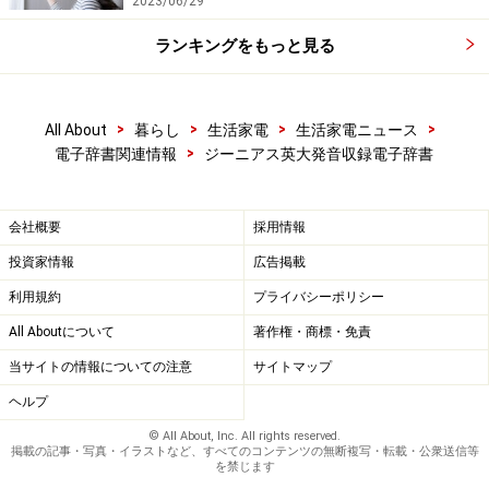
2023/06/29
ランキングをもっと見る
検索機能も充実！
主な機能
●飛行機の中やホテル、レストランなど薄暗い場所でも
>
>
>
>
All About
暮らし
生活家電
生活家電ニュース
>
電子辞書関連情報
ジーニアス英大発音収録電子辞書
見やすい「
LEDバックライト
」を搭載しています。さま
ざまなシーンで場所を選ばず使用することができます。
会社概要
採用情報
●リアルな
ネイティブの肉声
でクリアに発音する「
ネイ
投資家情報
広告掲載
ティブ発音機能
」が搭載されています。付属の両耳イヤ
利用規約
プライバシーポリシー
ホンを使えば、外部の雑音を遮断して電車の中などでも
All Aboutについて
著作権・商標・免責
気軽にリスニング学習が可能です。ジーニアス英和大辞
当サイトの情報についての注意
サイトマップ
典、TOEICテスト ボキャブラリー、TOEICテスト イディ
オム、TOEFLテスト パーフェクトボキャブラリーが対応
ヘルプ
しています。
© All About, Inc. All rights reserved.
掲載の記事・写真・イラストなど、すべてのコンテンツの無断複写・転載・公衆送信等
を禁じます