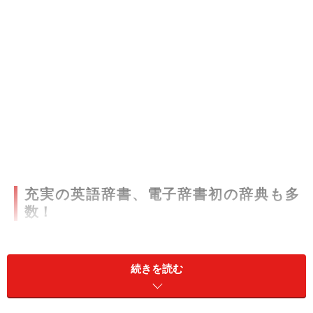
充実の英語辞書、電子辞書初の辞典も多
数！
収録辞書
●日本語系辞書(6)…
続きを読む
「
広辞苑第五版
」、「逆引き広辞苑」、「
明鏡国語辞
典
」、「新漢語林」、「使い方の分かる
類語
例解辞