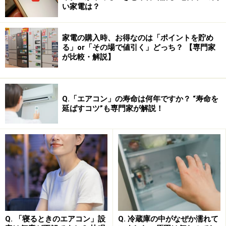
い家電は？
家電の購入時、お得なのは「ポイントを貯め
る」or「その場で値引く」どっち？ 【専門家
が比較・解説】
・和英辞典は、「ジーニアス
和英
辞典」(*2)、「
和英
表
現辞典」(*3)
・英英辞典は、「オックスフォード
英英
辞典(ODE)」
Q.「エアコン」の寿命は何年ですか？ “寿命を
(*4)、「オックスフォード現代
英英
辞典第7版」(*5)、
延ばすコツ”も専門家が解説！
「オックスフォード英米ガイド第2版」
*1：
ジーニアス
英和大
辞典は、学習辞書として定評の
あるジーニアス英和辞典の上位版です。文法や語
法説明が充実している点はそのままに、語数や語
義がさらに豊富になった大辞典です。重要語
28,000語に
ネイティブの発音
が付いてます。
*2：
ジーニアス
和英
辞典
第2版
は、和英の中に英和の機
Q. 「寝るときのエアコン」設
Q. 冷蔵庫の中がなぜか濡れて
能を組み込んだハイブリッド方式を採用している