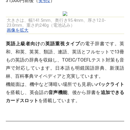
31,000円前後（
実勢2
）
大きさは、幅141.5mm、奥行き95.4mm、厚さ12.0-
23.0mm、重さ約240g（電池込み）
画像を拡大
英語上級者向け
の
英語重視タイプ
の電子辞書です。英
和、和英、英英、類語、連語、英活とフルセットで13冊
もの英語の辞典を収録し、TOEIC/TOEFLテスト対策も音
声で対応しています。日本語も明鏡国語辞典、新漢語
林、百科事典マイペディアと充実しています。
機能面は、機中など薄暗い場所でも見易い
バックライト
を搭載し、英会話の
音声機能
、後から辞書を
追加できる
カードスロット
を搭載しています。