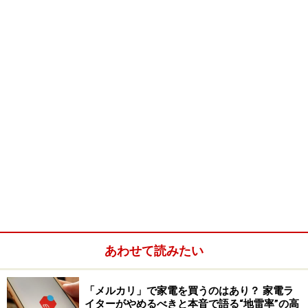
典」、「パーソナルカタカナ語辞典」の6種類が収録さ
れています。
●百科事典(1)…
「
百科事典マイペディア電子辞書版
」が1冊収録されて
います。
●英語系辞書(17)…
・英和辞典は、「ジーニアス
英和大
辞典（
音声対応
）」
(*1)、「リーダーズ英和辞典」、「リーダーズ・プラ
ス」、「ナノテクノロジー用語
英和
辞典」の4つ。
あわせて読みたい
「メルカリ」で家電を買うのはあり？ 家電ラ
イターがやめるべきと本音で語る“地雷率”の高