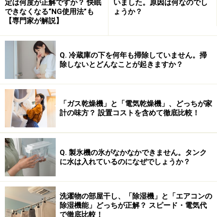
定は何度が正解ですか？ 快眠
いました。原因は何なのでし
和英辞典で、03年12月ほぼ全面改訂され新語も大
できなくなる“NG使用法”も
ょうか？
【専門家が解説】
幅に増強されました。使い分け方なども詳しく説
明がされています。
*3：
和英
表現辞典は、自然な英文を書くための英語表
Q. 冷蔵庫の下を何年も掃除していません。掃
除しないとどんなことが起きますか？
現辞典です。ネイティブ独特の表現や類義語など
多様な言い換えを示し、ニュアンスの違いを詳し
く解説しています。
「ガス乾燥機」と「電気乾燥機」、どっちが家
*4：
オックスフォード
英英
辞典(Oxford Dictionary of
計の味方？ 設置コストを含めて徹底比較！
English 2nd Edition)は、収録数は35.5万語を誇る最
大規模の
ネイティブ向け英英
辞典です（ネイティ
ブの国語辞書）。語数の多さだけでなく、百科的
Q. 製氷機の氷がなかなかできません。タンク
に水は入れているのになぜでしょうか？
な解説が非常に充実しています。
*5：
オックスフォード
現代英英
辞典は、3千語の基本語
彙で定義が書かれた学習用英英辞典です。英米語
洗濯物の部屋干し、「除湿機」と「エアコンの
除湿機能」どっちが正解？ スピード・電気代
の違いも豊富に収録した、中上級者向けの辞典で
で徹底比較！