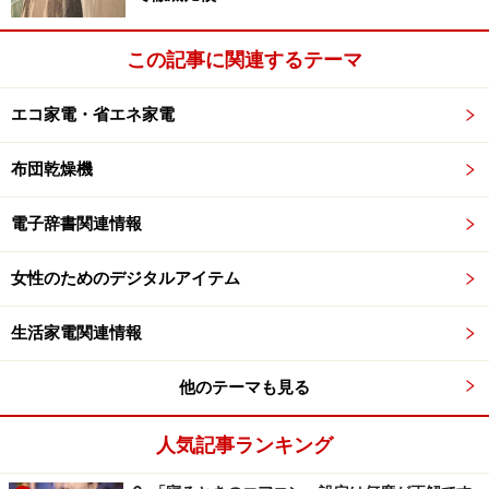
す。
この記事に関連するテーマ
・類語辞典は、「オックスフォード
類語
辞典(OTE)」(*6)
・連語辞典は、「オックスフォード連語辞典」(*7)、
エコ家電・省エネ家電
「新編 英和活用大辞典」(*8)、「オックスフォード英英
布団乾燥機
活用
辞典」(*9)
・英語学習用は、
TOEIC対策用
の「TOEIC(R)テストボキ
電子辞書関連情報
ャブラリー（
音声対応
）」、「TOEIC(R)テストイデオム
（
音声対応
）」、「TOEIC(R)テスト英文法・語彙問題」
女性のためのデジタルアイテム
の3冊、TOEFL対策の「TOEFL(R)テストパーフェクトボ
キャプラリー（
音声対応
）」合計で13種類の辞書に4種
生活家電関連情報
の学習書が収録されています。
他のテーマも見る
*6：
オックスフォード
類語
辞典(Oxford Thesaurus of
English 2nd Edition)は、60万の圧倒的な収録語数を
人気記事ランキング
誇るネイティブ向けの類語辞典です。英語のプロ
や専門家向けの辞典です。