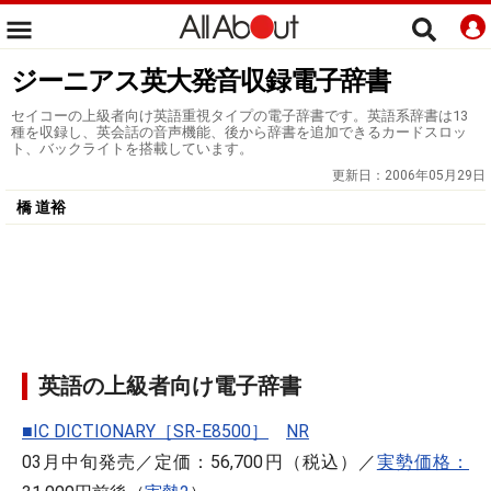
ジーニアス英大発音収録電子辞書
セイコーの上級者向け英語重視タイプの電子辞書です。英語系辞書は13
種を収録し、英会話の音声機能、後から辞書を追加できるカードスロッ
ト、バックライトを搭載しています。
更新日：
2006年05月29日
橋 道裕
英語の上級者向け電子辞書
■IC DICTIONARY［SR-E8500］
NR
03月中旬発売／定価：56,700円（税込）／
実勢価格：