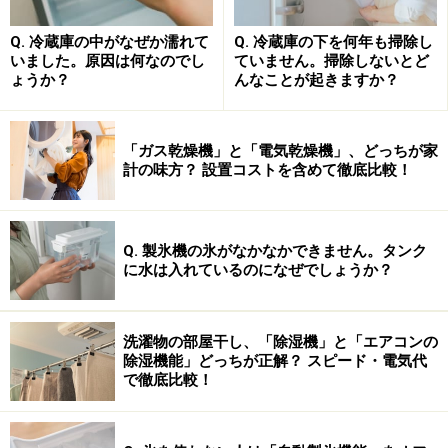
書く時にも使える、文法や語法説明が非常に充実
Q. 冷蔵庫の中がなぜか濡れて
Q. 冷蔵庫の下を何年も掃除し
した辞書です。
いました。原因は何なのでし
ていません。掃除しないとど
ょうか？
んなことが起きますか？
*2：
ジーニアス
和英
辞典
第2版
は、和英の中に英和の機
能を組み込んだハイブリッド方式を採用している
和英辞典で、03年12月ほぼ全面改訂され新語も大
「ガス乾燥機」と「電気乾燥機」、どっちが家
幅に増強されました。使い分け方なども詳しく説
計の味方？ 設置コストを含めて徹底比較！
明がされています。
*3：
ロングマン現代
アメリカ英語
辞典は、3千語の基本
Q. 製氷機の氷がなかなかできません。タンク
語彙で定義が書かれた学習用英英辞典です。ロン
に水は入れているのになぜでしょうか？
グマン現代英英辞典を基に
アメリカ英語に特化
し
て編集された辞典です。アメリカ英語独自の慣用
表現が多く収録されています。
洗濯物の部屋干し、「除湿機」と「エアコンの
除湿機能」どっちが正解？ スピード・電気代
*4：
英語
類語
辞典は、英単語を入力すると日本語で似
で徹底比較！
た意味を持つ英単語を調べられる辞典です。語彙
力のアップに効果的です。なお書籍版はありませ