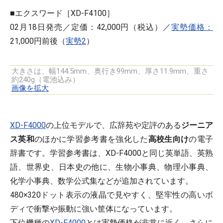
■エクスワード［XD-F4100］
02月18日発売／定価：42,000円（税込）／
実勢価格：
21,000円前後（
実勢2
）
大きさは、幅144.5mm、奥行き99mm、厚さ11.9mm、重さ
約240g（電池込み）
画像を拡大
XD-F4000
の上位モデルで、広辞苑や定評のある
ジーニア
ス英和
のほかに学習参考書を強化した
高校生向け
の電子
辞書です。学習参考書は、XD-F4000と同じ英単語、英熟
語、世界史、日本史の他に、生物小事典、物理小事典、
化学小事典、数学公式集などが追加されています。
480×320ドット表示の液晶で見やすく、堅牢性の高いボ
ディで衝撃や振動に強い筐体になっています。
下位機種の
XD-F4000
とは実勢価格が非常に近く、さらに