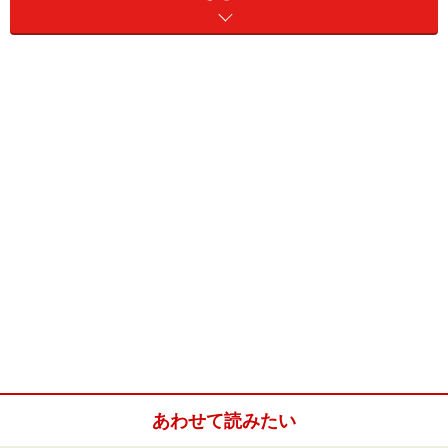
国・英・数・理・社と学習に役立つコンテ
ンツ多数収録
収録辞書
●国語系辞書…
「
広辞苑
」、「逆引き広辞苑」、「全訳
古語
辞典」、
「言いえて妙なことば選び辞典」（
類語
辞典）、「
漢字
源
JIS版」、「故事
ことわざ
辞典」、「
四字熟語
辞典」の
7冊が収録されています。
あわせて読みたい