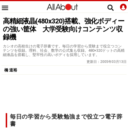
高精細液晶(480x320)搭載、強化ボディー
の強い筐体 大学受験向けコンテンツ収
録機
カシオの高校生けの電子辞書です。毎日の学習から受験まで役立つコン
テンツを収録。理科、社会、数学の公式集も収録。480×320ドットの高精
細液晶を搭載し、堅牢性の高いボディを採用しています。
更新日：
2005年03月13日
橋 道裕
毎日の学習から受験勉強まで役立つ電子辞
書