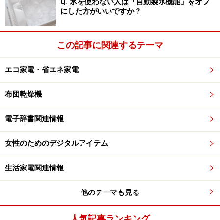
Q. 氷を使わない人は「自動製氷機能」をオフ
ん。
にした方がいいですか？
●学習用…
この記事に関連するテーマ
・国語学習用は、「古文単語・熟語ターゲット270」
・英語学習用は、「ジーニアス
英単語
2500改訂版」、
エコ家電・省エネ家電
「ジーニアス
英熟語
1000改訂版」
・数学学習用は、「
数学公式
集」
布団乾燥機
・歴史学習用は、「
日本史
事典」、「
日本史年代
暗記タ
ーゲット312」、「
世界史
事典」、「
世界史年代
暗記タ
電子辞書関連情報
ーゲット315」
女性のためのデジタルアイテム
・理科学習用は、「
生物
小事典」、「
物理
小事典」、
「
化学
小事典」の合計11種類が収録されています。
生活家電関連情報
●ビジネス・情報系…
・情報系として、「日経
パソコン
用語事典」が収録され
他のテーマも見る
ています。
人気記事ランキング