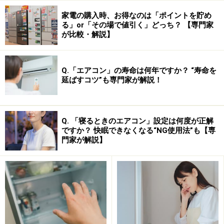
家電の購入時、お得なのは「ポイントを貯め
る」or「その場で値引く」どっち？ 【専門家
が比較・解説】
●英語系辞書…
Q.「エアコン」の寿命は何年ですか？ “寿命を
・英和辞典は、「ジーニアス
英和
辞典」(*1)
延ばすコツ”も専門家が解説！
・和英辞典は、「ジーニアス
和英
辞典第2版」(*2)
・英英辞典は、「ロングマン現代
アメリカ英語
辞典」
(*3)
Q. 「寝るときのエアコン」設定は何度が正解
ですか？ 快眠できなくなる“NG使用法”も【専
・類語辞典は、「英語
類語
辞典」(*4)
門家が解説】
・会話集として、「
英会話 Make it!
」の［基本表現編］
と［場面攻略編］の2つ。合計で英語系は6冊が収録され
ています。
*1：
ジーニアス
英和
辞典は、定評のある上級学習英和
辞典です。中学・高校で学習する基本語の記述の
詳しさは、随一です。英語を読む時だけでなく、