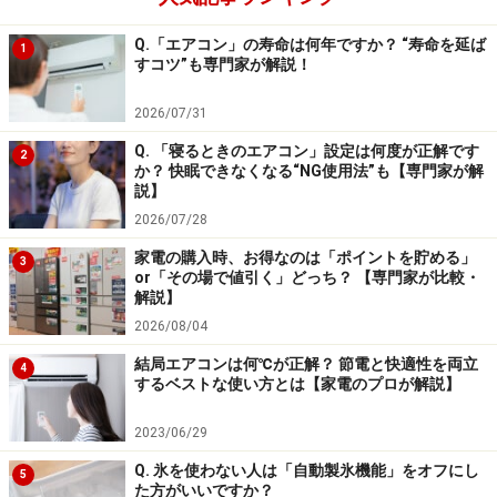
多彩な検索、実用的な検索
Q.「エアコン」の寿命は何年ですか？ “寿命を延ば
1
主な機能
すコツ”も専門家が解説！
●画面左側の見出し語リストの語句を検索すると、見出
2026/07/31
し語の意味が画面右側のプレビュー画面に文字通りすぐ
Q. 「寝るときのエアコン」設定は何度が正解です
に出る「
スーパーすぐ出るプレビュー
」機能がありま
2
か？ 快眠できなくなる“NG使用法”も【専門家が解
す。左右に配置した縦型表示（エクスプローラ風）の右
説】
側のプレビュー画面は、従来モデルの全画面表示に匹敵
2026/07/28
する一覧性を実現しています。見出し語リストの下にプ
家電の購入時、お得なのは「ポイントを貯める」
3
or「その場で値引く」どっち？ 【専門家が比較・
レビュー画面を配置した、横型表示も可能です。
解説】
2026/08/04
●英単語の意味を見ながら画面下プレビュー画面に用例
結局エアコンは何℃が正解？ 節電と快適性を両立
4
が表示される「
用例プレビュー
」機能もあります。画面
するベストな使い方とは【家電のプロが解説】
の上半分に解説、下半分が用例となり見やすい表示とな
2023/06/29
ります。
Q. 氷を使わない人は「自動製氷機能」をオフにし
5
た方がいいですか？