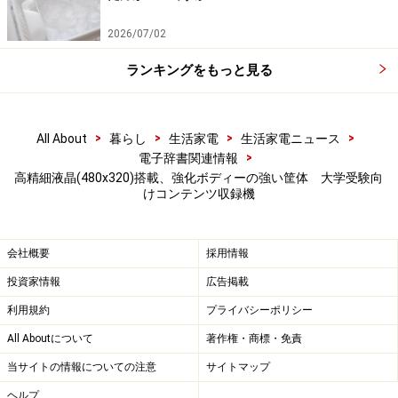
●調べたい単語を入力すると、全ての辞書から同時に検
索する「
複数辞書検索
」が搭載されています。辞書を選
2026/07/02
ぶ手間を省けるとともに、辞書による解説の違いなどの
ランキングをもっと見る
確認にも便利です。
●同じ要領で、英和辞典・英会話集などの例文や成句が
検索できる「
複数辞書例文検索機能
」も搭載されていま
>
>
>
>
All About
暮らし
生活家電
生活家電ニュース
す。
>
電子辞書関連情報
高精細液晶(480x320)搭載、強化ボディーの強い筐体 大学受験向
けコンテンツ収録機
他の機能として
●検索した語でさらに分からない単語を別の辞書で調べ
られる「
スーパージャンプ機能
」や、
会社概要
採用情報
●引き直しに便利な、自動で1,000件まで保存する「
ヒス
投資家情報
広告掲載
トリーサーチ
機能」が搭載されています。
利用規約
プライバシーポリシー
●
「単語帳/例文帳機能」
は、単語・例文などを、全ての
All Aboutについて
著作権・商標・免責
辞書をあわせて最大1500件まで登録できます。
当サイトの情報についての注意
サイトマップ
ヘルプ