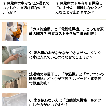
Q. 冷蔵庫の中がなぜか濡れて
Q. 冷蔵庫の下を何年も掃除し
主な機能として、
いました。原因は何なのでし
ていません。掃除しないとど
●語句を検索すると、見出し語の意味が画面下プレビュ
ょうか？
んなことが起きますか？
ー画面に、文字通りすぐに出る「
すぐ出るプレビュー
」
機能や、
「ガス乾燥機」と「電気乾燥機」、どっちが家
計の味方？ 設置コストを含めて徹底比較！
●調べたい単語を入力すると、全ての辞書から同時に検
索する「
複数辞書検索
」が搭載されています。辞書を選
ぶ手間を省けるとともに、辞書による解説の違いなどの
Q. 製氷機の氷がなかなかできません。タンク
に水は入れているのになぜでしょうか？
確認にも便利です。
●同じ要領で、英語系辞書の例文や成句が検索できる
洗濯物の部屋干し、「除湿機」と「エアコンの
「
複数辞書例文検索機能
」も搭載されています
除湿機能」どっちが正解？ スピード・電気代
で徹底比較！
他に、
●検索した語でさらに分からない単語を別の辞書で調べ
Q. 氷を使わない人は「自動製氷機能」をオフ
られる「
スーパージャンプ機能
」や、
にした方がいいですか？