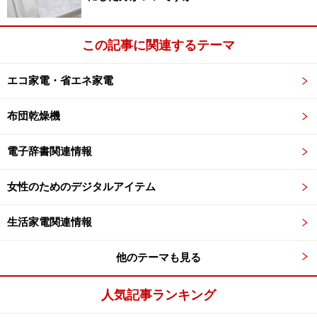
●引き直しに便利な、自動で1,000件まで保存する「
ヒス
この記事に関連するテーマ
トリーサーチ
機能」が搭載されています。
エコ家電・省エネ家電
大きさは、
布団乾燥機
幅152.5mm、奥行き112.5mm、厚さ12.8mm、重さ約
電子辞書関連情報
295g（電池込み）です。耐久性を追求した新構造「タフ
コット」を採用して、
衝撃や振動に対して強化
し、通
女性のためのデジタルアイテム
勤・通学時の持ち歩きにさらに安心になりました。
生活家電関連情報
表示画面は、
業界最大の
5.7型高精細大画面液晶
で、文字が大きく表示
他のテーマも見る
され、見やすさは抜群の5.7型の320×240ドットです。
電子辞書新製品一覧
人気記事ランキング
■メーカー別・発売月別電子辞書一覧表