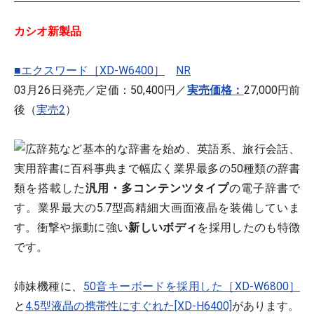
カシオ新製品
■エクスワード［XD-W6400］
NR
03月26日発売／定価：50,400円／
実売価格：
27,000円前
後（
実売2
）
広辞苑など基本的な辞書を始め、英語系、旅行会話、
実用辞書に百科事典まで幅広く業界最多の50種類の辞書
類を搭載した
汎用・多コンテンツタイプ
の電子辞書で
す。業界最大の5.7型高精細大画面液晶を装備していま
す。衝撃や振動に強い
新しいボディ
を採用したのも特徴
です。
姉妹機種に、
50音キーボードを採用した［XD-W6800］
と
4.5型液晶の携帯性にすぐれた[XD-H6400]
があります。