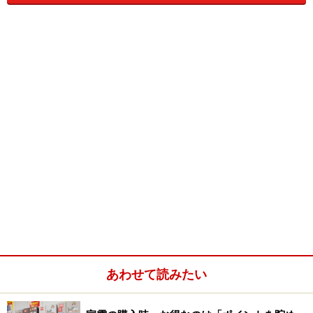
●英語学習用として、「英単語ターゲット1900」、「英
熟語ターゲット1000」、「英検Pass単熟語2級」、「英
検Pass単熟語準2級」、「英検Pass単熟語3級」が、収録
されています。
●
百科事典
の、「マイペディア電子辞書版」、
●
歴史辞典
として、「日本史事典」「世界史事典」、
●ビジネス用として、「
経済
／流通／広告／会計／経営
／保険／金融／
株式
用語辞典」も収録されています。
●旅行用としては、「ひとり歩きの自由自在」シリーズ
の（英・独・仏・西・伊）の
5ヶ国語分
と他に「困った
あわせて読みたい
ときのお助け英語自由自在」、「ビジネス英語自由自
在」、や「世界の料理・メニュー辞典」も収録されてい