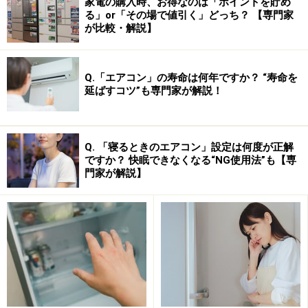
家電の購入時、お得なのは「ポイントを貯め
ます。
る」or「その場で値引く」どっち？ 【専門家
が比較・解説】
●その他のコンテンツとして、
「日経パソコン用語事典」、「日経エレクトロニクス略
Q.「エアコン」の寿命は何年ですか？ “寿命を
語小辞典」、「超訳IT用語事典」、「家庭の医学」、
延ばすコツ”も専門家が解説！
「食の医学館」、「
冠婚葬祭
マナー事典」、「手紙文例
集」、「
スピーチ
文例集」、「法律用語がわかる辞
典」、「ホトトギス俳句季題便覧」、「人名地名集 」も
Q. 「寝るときのエアコン」設定は何度が正解
ですか？ 快眠できなくなる“NG使用法”も【専
収録されています。
門家が解説】
・ジーニアス和英辞典
第2版
は、03年12月ほぼ全面改訂
され、使い分け方など和英辞典の立場から詳しく説明が
されています。新語も大幅に増強され、高校生にとって
身近な単語なども織り込まれています。