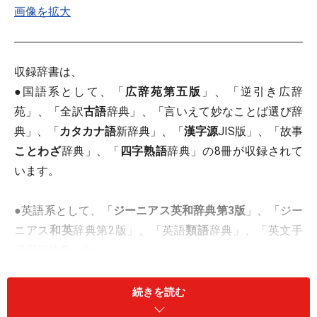
画像を拡大
収録辞書は、
●国語系として、「
広辞苑第五版
」、「逆引き広辞
苑」、「全訳
古語
辞典」、「言いえて妙なことば選び辞
典」、「
カタカナ語
新辞典」、「
漢字源
JIS版」、「故事
ことわざ
辞典」、「
四字熟語
辞典」の8冊が収録されて
います。
●英語系として、「
ジーニアス英和辞典第3版
」、「ジー
ニアス
和英
辞典第2版」、「英語
類語
辞典」、「英文手
紙用例辞典」や、
●英会話としては、ベストセラーの「
英会話とっさのひ
とこと辞典
」、「
英会話 Make it!
」の［基本表現編］と
続きを読む
［場面攻略編］が、