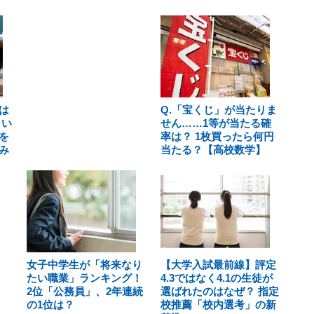
は
Q.「宝くじ」が当たりま
とい
せん……1等が当たる確
を
率は？ 1枚買ったら何円
み
当たる？【高校数学】
女子中学生が「将来なり
【大学入試最前線】評定
たい職業」ランキング！
4.3ではなく4.1の生徒が
2位「公務員」、2年連続
選ばれたのはなぜ？ 指定
の1位は？
校推薦「校内選考」の新