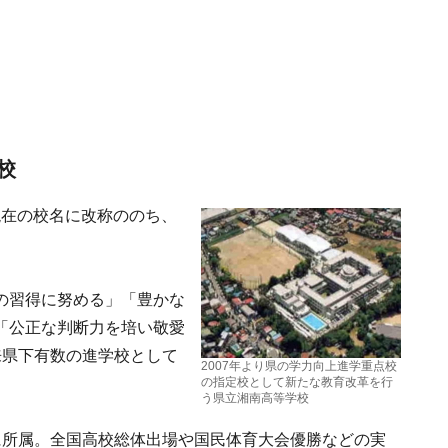
校
に現在の校名に改称ののち、
の習得に努める」「豊かな
「公正な判断力を培い敬愛
来県下有数の進学校として
2007年より県の学力向上進学重点校
の指定校として新たな教育改革を行
う県立湘南高等学校
に所属。全国高校総体出場や国民体育大会優勝などの実