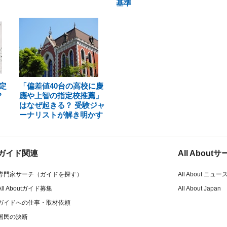
基準
定
「偏差値40台の高校に慶
？
應や上智の指定校推薦」
はなぜ起きる？ 受験ジャ
ーナリストが解き明かす
ガイド関連
All Abou
専門家サーチ（ガイドを探す）
All About ニュー
All Aboutガイド募集
All About Japan
ガイドへの仕事・取材依頼
国民の決断