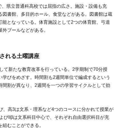
ルで、県立普通科高校では屈指の広さ。施設・設備も充
る図書館、多目的ホール、食堂などがある。図書館は蔵
用可能となっている。体育施設として2つの体育館、弓道
屋外プールなどがある。
催される土曜講座
として新たな教育改革を行っている。2学期制で70分授
い学びをめざす。時間割も2週間単位で編成するという
時間割が異なり、2週間を一つの学習サイクルとして効
び、高3は文系・理系など4つのコースに分かれて授業が
αおよびIIβは文系科目中心で、それぞれ自由選択科目が充
を組むことができる。