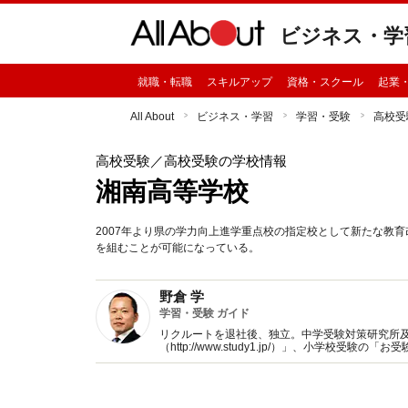
ビジネス・学
就職・転職
スキルアップ
資格・スクール
起業
All About
ビジネス・学習
学習・受験
高校受
高校受験
／高校受験の学校情報
湘南高等学校
2007年より県の学力向上進学重点校の指定校として新たな教
を組むことが可能になっている。
野倉 学
学習・受験 ガイド
リクルートを退社後、独立。中学受験対策研究所
（http://www.study1.jp/）」、小学校受験の「
スやその実態を把握したデータを基に受験家族、