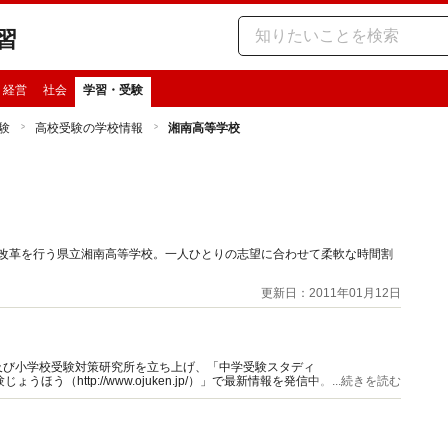
習
・経営
社会
学習・受験
験
高校受験の学校情報
湘南高等学校
育改革を行う県立湘南高等学校。一人ひとりの志望に合わせて柔軟な時間割
更新日：2011年01月12日
及び小学校受験対策研究所を立ち上げ、「中学受験スタディ
お受験じょうほう（http://www.ojuken.jp/）」で最新情報を発信中。受験プロセ
...続きを読む
学校へアドバイスを行っています。