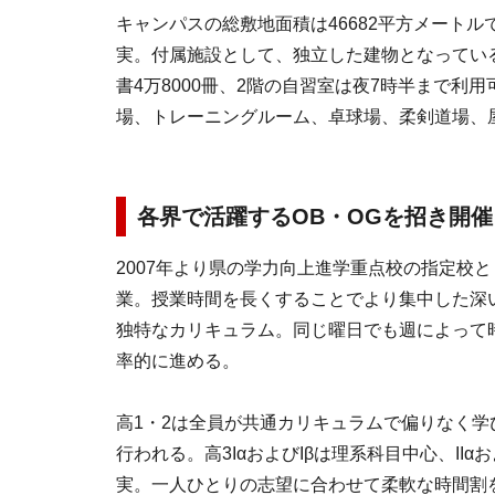
キャンパスの総敷地面積は46682平方メート
実。付属施設として、独立した建物となってい
書4万8000冊、2階の自習室は夜7時半まで利
場、トレーニングルーム、卓球場、柔剣道場、
各界で活躍するOB・OGを招き開
2007年より県の学力向上進学重点校の指定校
業。授業時間を長くすることでより集中した深
独特なカリキュラム。同じ曜日でも週によって
率的に進める。
高1・2は全員が共通カリキュラムで偏りなく学
行われる。高3IαおよびIβは理系科目中心、II
実。一人ひとりの志望に合わせて柔軟な時間割