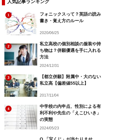
人気記事ランキング
フォニックスって？英語の読み
1
書き・覚え方のルール
2020/06/25
私立高校の個別相談の服装や持
2
ち物は？併願優遇を手に入れる
方法
2024/12/31
【都立併願】附属中・大のない
3
私立高【偏差値55以上】
2017/11/04
中学校の内申点、性別による有
4
利不利や先生の「えこひいき」
の実態
2024/05/23
Q.「宝くじ」が当たりませ