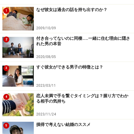
なぜ彼女は過去の話を持ち出すのか？
1
2009/10/09
付き合ってないのに同棲……一緒に住む理由に隠さ
2
れた男の本音
2020/08/05
すぐ彼女ができる男子の特徴とは？
3
2023/03/11
恋人未満で手を繋ぐタイミングは？握り方でわか
4
る相手の気持ち
2023/11/24
損得で考えない結婚のススメ
5