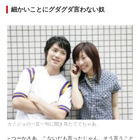
細かいことにグダグダ言わない奴
カノジョの一言一句に聞き耳たててちゃあ…
＞つーかさあ、こないだも言ったじゃん、そう言うこと