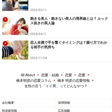
2023/03/11
飽きる美人・飽きない美人の境界線とは？ ルック
3
ス抜きの美人論
2024/04/11
恋人未満で手を繋ぐタイミングは？握り方でわか
4
る相手の気持ち
2023/11/24
>
>
>
>
All About
恋愛・結婚
恋愛
恋愛
>
>
橋本明彦の恋愛コラム
橋本 明彦の恋愛情報
女性の言う「イイ男」ってどんなやつ？
会社概要
採用情報
投資家情報
広告掲載