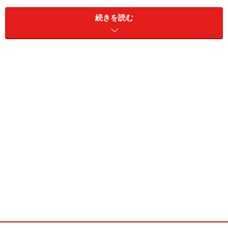
見を募ってみました。ご参考になれば幸いです。
続きを読む
→まずは軽めにこのあたりから
※記事内容は執筆時点のものです。最新の内容をご確認くださ
い。
次のページへ
1
/
5