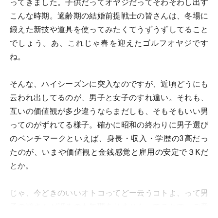
ってきました。子供だってオヤジだってそわそわし出す
こんな時期。適齢期の結婚前提戦士の皆さんは、冬場に
鍛えた新技や道具を使ってみたくてうずうずしてること
でしょう。あ、これじゃ春を迎えたゴルフオヤジです
ね。
そんな、ハイシーズンに突入なのですが、近頃どうにも
云われ出してるのが、男子と女子のすれ違い。それも、
互いの価値観が多少違うならまだしも、そもそもいい男
ってのがずれてる様子。確かに昭和の終わりに男子選び
のベンチマークといえば、身長・収入・学歴の3高だっ
たのが、いまや価値観と金銭感覚と雇用の安定で３Kだ
とか。
じゃ、今どきのいいオトコってどー云うコトよ、って男
子の皆さんが訝るのも無理ありません。てことで、ご意