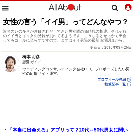
女性の言う「イイ男」ってどんなやつ？
近頃ズレの多さが注目されだしてきた男女間の価値観の相違。それぞれ
のイイ男とイイ女の見解が別れてるようです。こうなるとせっかく出会
ってもゴールに至らずですので、まずはイイ男論の最新市場調査から。
更新日：
2010年03月26日
橋本 明彦
恋愛 ガイド
ウエディングコンサルティング会社CEO。プロポーズしたい男
性の応援サイト運営。
プロフィール詳細
執筆記事一覧
・
「本当に出会える」アプリって？20代～50代男女に聞い