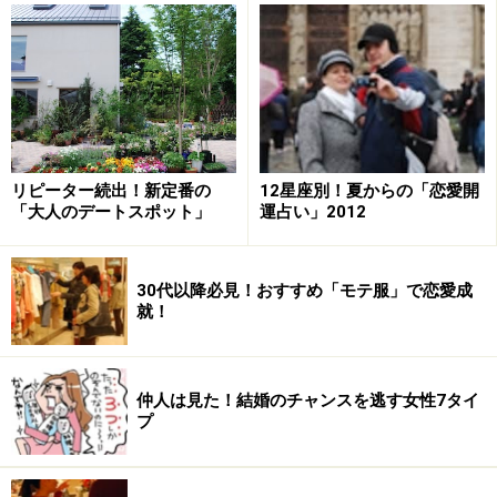
リピーター続出！新定番の
12星座別！夏からの「恋愛開
「大人のデートスポット」
運占い」2012
30代以降必見！おすすめ「モテ服」で恋愛成
就！
「特別な道具は要りません。普段お使いのメイク用品で
も、『愛され顔』に仕上げることは十分できますよ」と
仲人は見た！結婚のチャンスを逃す女性7タイ
軽やかな笑顔で話すのは、青山のヘアサロン
KURASHIGE
プ
の多賀谷紘美さん。美容歴約10年という豊富なキャリア
と気さくな人柄が評判を呼び、雑誌の取材からお客さん