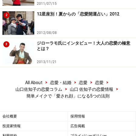
う！
2011/07/15
12星座別！夏からの「恋愛開運占い」2012
2
>>ビックリするほどファンデのノリが変わるテクとは？
※記事内容は執筆時点のものです。最新の内容をご確認くださ
2012/08/08
い。
ジローラモ氏にインタビュー！大人の恋愛の極意
3
とは？
次のページへ
1
/
3
2013/11/21
>
>
>
>
All About
恋愛・結婚
恋愛
恋愛
>
>
山口佐知子の恋愛コラム
山口 佐知子の恋愛情報
簡単メイクで「愛され顔」になる5つの法則
会社概要
採用情報
投資家情報
広告掲載
利用規約
プライバシーポリシー