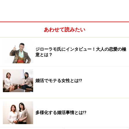
ところが、そんなコンプレックスを解消してくれる強い
味方があったんです。それが「メイク」というテクニッ
ク。ほんのひと手間加えたり、手順を少しだけ変えたり
するだけで、いつもの顔が「愛され顔」に変身するなら
あわせて読みたい
やってみない手はないでしょう？
ジローラモ氏にインタビュー！大人の恋愛の極
……というわけで、早速、「愛され顔」の伝道師のもとへ
意とは？
GO！
婚活でモテる女性とは!?
いつものメイク用品で簡単に「愛され顔」
に変身！
「人の顔立ちは千差万別。雑誌で学ぶのもいいけれど、
多様化する婚活事情とは!?
自分に合ったメイクを一度プロに教えてもらっておくの
もおすすめですよ」とは多賀谷紘美さん