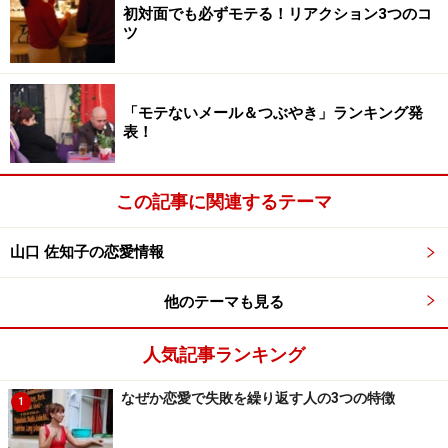
の恋のお悩みまで引っ張りダコの売れっ子ヘアメイクア
初対面でも必ずモテる！リアクション3つのコ
ーティストです。
ツ
多賀谷さんによれば、「愛され顔」になるためのメイク
「モテないメール＆つぶやき」ランキング発
のポイントは、たったの5つ！ しかも、どれもとっても
表！
簡単です。
■「愛され顔」をつくる5つのポイント
この記事に関連するテーマ
１．恋が逃げていく“干からび女子”にならない美肌対策
山口 佐知子の恋愛情報
２．ココを隠せば恋愛成就“エイジレスな女”に見える
３．男子吸引力No.1は、やっぱり“目ヂカラ”
他のテーマも見る
４．恋愛力UPのピンクをふんわり纏う
５．久々の恋愛にありがちな「張り切りすぎて失敗」を
人気記事ランキング
防ぐブラシ使い
なぜか恋愛で失敗を繰り返す人の3つの特徴
1
次に、それぞれのポイントを具体的にみていきましょ