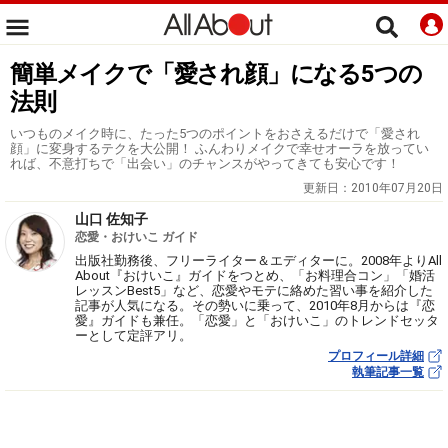
簡単メイクで「愛され顔」になる5つの
法則
いつものメイク時に、たった5つのポイントをおさえるだけで「愛され
顔」に変身するテクを大公開！ ふんわりメイクで幸せオーラを放ってい
れば、不意打ちで「出会い」のチャンスがやってきても安心です！
更新日：
2010年07月20日
山口 佐知子
恋愛・おけいこ ガイド
出版社勤務後、フリーライター＆エディターに。2008年よりAll
About『おけいこ』ガイドをつとめ、「お料理合コン」「婚活
レッスンBest5」など、恋愛やモテに絡めた習い事を紹介した
記事が人気になる。その勢いに乗って、2010年8月からは『恋
愛』ガイドも兼任。「恋愛」と「おけいこ」のトレンドセッタ
ーとして定評アリ。
プロフィール詳細
執筆記事一覧