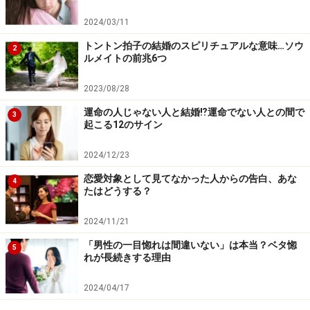
比較的気持ちを切り替えられる女性の場合は、仕事や自
2024/03/11
分へのブラッシュアップで新しいことへ挑戦したりと、
前向きに進んでいくなかで、積極的に男性とも遊びに行
トントン拍子の結婚のスピリチュアルな意味…ソウ
2
ルメイトの前兆6つ
ったりして、新たな出会いや恋愛にも繋がっていくので
しょう。
2023/08/28
運命の人じゃない人と結婚⁉運命でない人との間で
3
逆に引きずってしまう女性は、せっかく新しく現れた男
起こる12のサイン
性が好意を持って近づいてきても警戒してしまったり、
2024/12/23
デートに誘われたもののすぐに前の彼と比べてしまい、
恋愛対象として見てなかった人からの告白、あな
「やっぱり彼でないと……」なんて落ち込むことを繰り返
4
たはどうする？
してしまうのです。
2024/11/21
過去の恋愛で、一番良かった頃の思い出の状態で思考が
「男性の一目惚れは間違いない」は本当？ベタ惚
5
れが長続きする理由
STOPしてしまっているのかも知れません。では、続い
て女性が振る場合のケースについても考えてみましょ
2024/04/17
う。