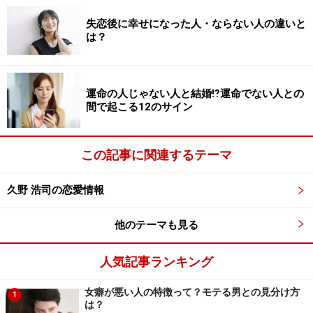
失恋後に幸せになった人・ならない人の違いと
失恋後、心の傷がすぐに癒える女性・癒え
は？
ない女性
運命の人じゃない人と結婚⁉運命でない人との
間で起こる12のサイン
気持ちを吹っ切るまでが長い女性もいるんです
女性は失恋すると元カレのことを引きずらない、とは言
この記事に関連するテーマ
われていますが、それは、あくまでも「立ち直ったあ
と」のお話です。
久野 浩司の恋愛情報
男性はもちろんですが、感情が豊かな女性の場合、失恋
他のテーマも見る
後は前向きに気持ちを切り替えるのが難しく、しばらく
人気記事ランキング
の間は男性不振になってしまい、なかなか心の傷が癒え
ない人は少なくありません。
女癖が悪い人の特徴って？モテる男との見分け方
1
は？