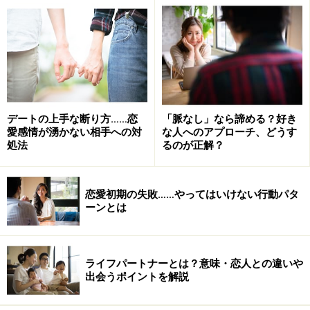
れる場合でもこのケースが女性にとって一番、心のダメ
ージが残るのではないでしょうか。
2つめの大きな要因としては、付き合い始めてから女性
からの拘束や小言などが多くなって彼との関係がうまく
いかなくなってくる場合があります。
デートの上手な断り方……恋
「脈なし」なら諦める？好き
愛感情が湧かない相手への対
な人へのアプローチ、どうす
処法
るのが正解？
例えば、男性側の仕事が忙しい時期になかなか会えない
ことをしつこく追求したり、仕事の都合でデートがドタ
キャンされたことを女性が強く攻めてしまう話はよく聞
恋愛初期の失敗……やってはいけない行動パタ
ーンとは
きます。このような状態が続くとせっかく付き合ってい
るのにケンカが多くなり、男性側も一緒にいてつまらな
い、辛いなどと女性と会うのをさらに避ける傾向にな
ライフパートナーとは？意味・恋人との違いや
り、やがて最終的にはそれなら別れようという決断を下
出会うポイントを解説
します。