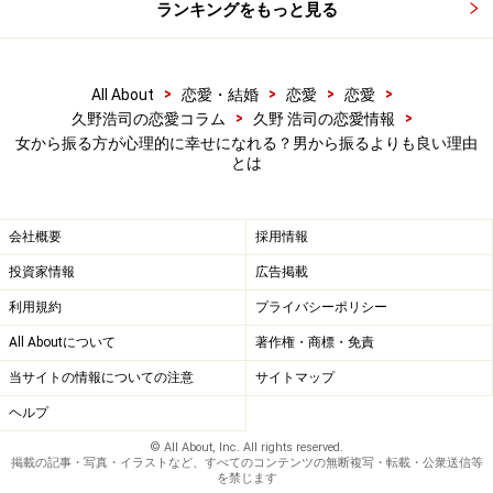
ランキングをもっと見る
女から振る場合は前もって何度もサインを
>
>
>
>
All About
恋愛・結婚
恋愛
恋愛
送っている
>
>
久野浩司の恋愛コラム
久野 浩司の恋愛情報
女から振る方が心理的に幸せになれる？男から振るよりも良い理由
逆に女性が男性を振る場合には振るまでの間に、男性側
とは
には何度もサインを送っているケースがほとんどではな
いでしょうか。実際、男性側がすばやくその空気を感じ
会社概要
採用情報
とっていくことができれば、2人の関係性は修復され
て、場合によっては強固な絆が新たに出来る場合もあり
投資家情報
広告掲載
ます。
利用規約
プライバシーポリシー
All Aboutについて
著作権・商標・免責
ただ残念なことに男性は女性よりもその感性が鈍かった
当サイトの情報についての注意
サイトマップ
り、特に付き合いが長いカップルともなれば、男性はす
ヘルプ
っかりと安心してしまってるケースがほとんどなので
© All About, Inc. All rights reserved.
す。
掲載の記事・写真・イラストなど、すべてのコンテンツの無断複写・転載・公衆送信等
を禁じます