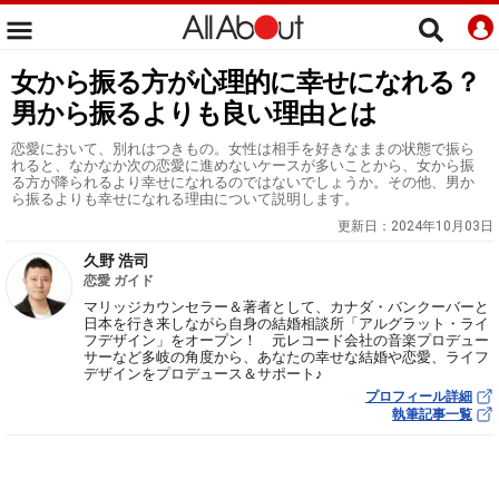
女から振る方が心理的に幸せになれる？
男から振るよりも良い理由とは
恋愛において、別れはつきもの。女性は相手を好きなままの状態で振ら
れると、なかなか次の恋愛に進めないケースが多いことから、女から振
る方が降られるより幸せになれるのではないでしょうか。その他、男か
ら振るよりも幸せになれる理由について説明します。
更新日：
2024年10月03日
久野 浩司
恋愛 ガイド
マリッジカウンセラー＆著者として、カナダ・バンクーバーと
日本を行き来しながら自身の結婚相談所「アルグラット・ライ
フデザイン」をオープン！ 元レコード会社の音楽プロデュー
サーなど多岐の角度から、あなたの幸せな結婚や恋愛、ライフ
デザインをプロデュース＆サポート♪
プロフィール詳細
執筆記事一覧