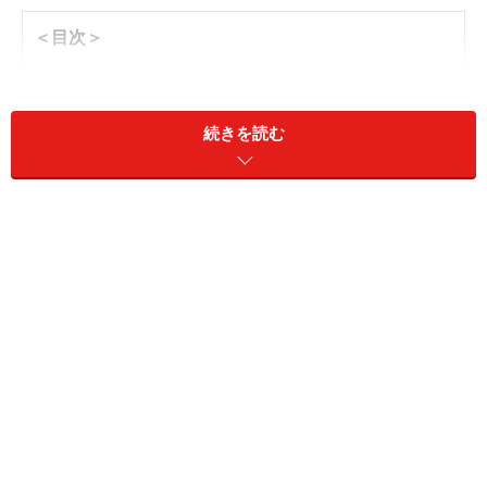
＜目次＞
男から振るケースは、女性に未練が残りやすい
失恋後、心の傷がすぐに癒える女性・癒えない女性
続きを読む
女から振る場合は前もって何度もサインを送っている
女から振るとわかる相手の男性の器量
女から振ることで、1つの恋愛に悔いのない区切りをつ
ける！
男から振るケースは、女性に未練が残りや
すい