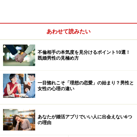
彼女は俺のことが好きなのか？ 自分が愛されたいだけなん
じゃ……
あわせて読みたい
１.他に好きな女性ができてしまったので振る
２
.ケンカが多くなって疲れた
。もしくは、彼女の言動に
失望したので振る
不倫相手の本気度を見分けるポイント10選！
既婚男性の見極め方
１つめのようにモテる男性を彼氏にしてしまうと、他の
女性に取られてしまう危険性があります。モテる男性と
一目惚れこそ「理想の恋愛」の始まり？男性と
言っても、いわゆるオンナ好きで自らが積極的に動くモ
女性の心理の違い
テ男の場合は非常に厄介です。
特にあなたが積極的に彼を追いかけて付き合い始めたカ
あなたが婚活アプリでいい人に出会えない6つ
ップルの場合、このリスクが伴うパターンが多いです。
の理由
彼に対して好きなオーラを出せば出すほど、男は安心し
て他の女性へと目が向く場合があるからです。同じ振ら