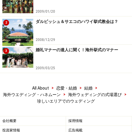
2009/01/20
ダルビッシュ＆サエコのハワイ挙式教会は？
2
2008/12/29
婚礼マナーの達人に聞く！海外挙式のマナー
3
2009/03/25
>
>
>
All About
恋愛・結婚
結婚
>
>
海外ウエディング・ハネムーン
海外ウェディングの式場選び
珍しいエリアでのウェディング
会社概要
採用情報
投資家情報
広告掲載