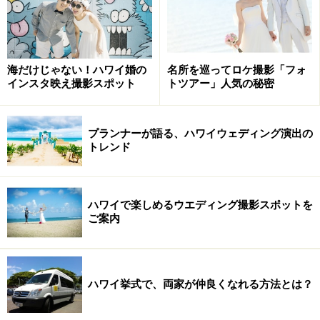
れ、バージンロードを歩き、カソリックの神父によるブ
レッシング（キリスト教のお祝いを受けるという意味）
を受けるウエディングはこの高級リゾートのプール付き
海だけじゃない！ハワイ婚の
名所を巡ってロケ撮影「フォ
テラスで行われました。挙式後は近くの村でクメール式
インスタ映え撮影スポット
トツアー」人気の秘密
の祝福を受け、ここからが本番です。
プランナーが語る、ハワイウェディング演出の
※記事内容は執筆時点のものです。最新の内容をご確認くださ
トレンド
い。
ハワイで楽しめるウエディング撮影スポットを
次のページへ
1
/
2
ご案内
ハワイ挙式で、両家が仲良くなれる方法とは？