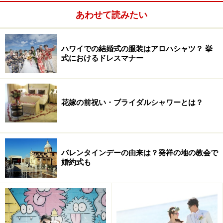
相談したのは世界中の面白い挙式を手掛ける旅行会社
あわせて読みたい
EVC。幾つかの候補地から、ふたりがカンボジアを選ん
だ理由は「新しいため、第一号のカップルになれるか
ハワイでの結婚式の服装はアロハシャツ？ 挙
ら」。
式におけるドレスマナー
花嫁の前祝い・ブライダルシャワーとは？
バレンタインデーの由来は？発祥の地の教会で
婚約式も
クメール衣装のフラワーガールとページボーイに先導さ