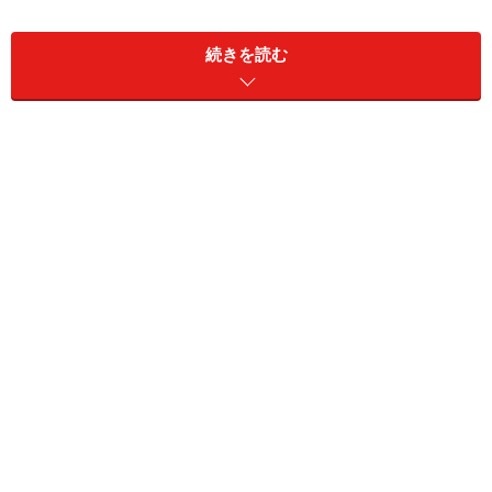
続きを読む
カンボジアのリゾートで誕生した「第一号
ウエディングカップル」
2004年、憧れのリゾートの代名詞、アマンリゾートがア
ンコールワットにオープンしたホテル「アマンサラ」
で、このホテルのウエディングカップル第一号となった
日本人のご夫妻がいます。ふたりのコンセプトは「ユニ
ークなエリアでウエディングをしたい」ということで、