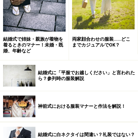
る、吉祥文様や有職文様などは一年を通してOKです。
人とは違った着こなしを！
結婚式で姉妹・親族が着物を
両家顔合わせの服装……どこ
着るときのマナー！未婚・既
までカジュアルでOK？
婚、年齢など
小物類のカラーコーディネートも重要。懐剣は本来、武
家社会の女性の花嫁衣裳である白無垢、色打掛のみ使い
ます。今はアクセサリーとして引き振袖にも使用。【写
結婚式に「平服でお越しください」と言われた
ら？参列時の服装解説
真協力：
Color Clips
】
今の一番人気のスタイルは、引き振袖に洋髪スタイル。
みなさんも雑誌や実際の結婚式でよく目にされているの
では？ だからこそあえてこの定番コーディネートではな
神前式における服装マナーと作法を解説！
く、花嫁かつらを合わせて正統派コーディネートを推
薦。せっかく和装を着るなら、花嫁ならではの日本髪に
トライしない手はありません。
結婚式に白ネクタイは間違い？礼装ではない？