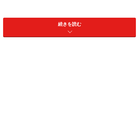
続きを読む
柄選びのタブー
気品溢れる黒引きは、レトロにもスタイリッシュにも着
こなすことができます。【写真協力：
Color Clips
】
着物の柄は自分の好みで選びますが、季節感があからさ
まなものは、その季節以外は避けましょう。たとえば紅
葉の総柄など、いかにも秋！ とわかるようなものです。