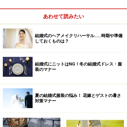
もちろん秋に挙式を挙げられる花嫁が着る分にはOKで
す。むしろ季節感が際立ってインパクト抜群でしょう。
あわせて読みたい
また着物の柄と、帯の柄の季節は混同しないように！
結婚式のヘアメイクリハーサル……時期や準備
しておくものは？
結婚式にニットはNG！冬の結婚式ドレス・服
装のマナー
夏の結婚式服装の悩み！ 花嫁とゲストの暑さ
対策マナー
ちなみにおめでたい柄とされる桜や梅は、季節に関係な
く着られます。また花嫁衣裳の定番のおめでたい柄であ