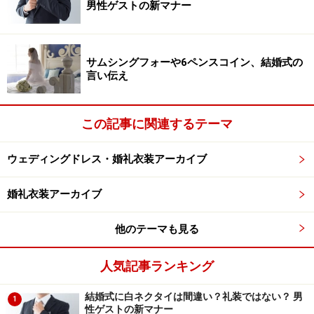
男性ゲストの新マナー
さらにもう少し和装を楽しみたい花嫁は、引き振袖の上
に色打掛を羽織っちゃいましょう！ 打掛の下には掛け下
サムシングフォーや6ペンスコイン、結婚式の
と言われる白い振袖を着ますが、その代わりに色目の入
言い伝え
った引き振袖を着るのです。
この記事に関連するテーマ
たとえば、赤い引き振袖の上に、白い打掛を合わせ、お
色直しでは羽織っていた打掛をぬいで、赤い引き振袖で
ウェディングドレス・婚礼衣装アーカイブ
再入場。お色直しの時間も大幅に短縮でき、色や柄のコ
ーディネートも幅広くなります。打掛を脱ぐだけ、とい
婚礼衣装アーカイブ
う超短時間で、ガラリとイメージを変えられるこの着こ
なしオススメです。特に人とは違ったコーディネートを
他のテーマも見る
楽しみたい花嫁にはぴったりです。是非ともお試しあ
れ。
人気記事ランキング
※記事内容は執筆時点のものです。最新の内容をご確認くださ
結婚式に白ネクタイは間違い？礼装ではない？ 男
1
い。
性ゲストの新マナー