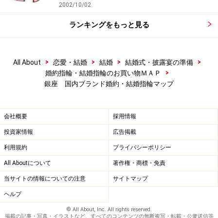
2002/10/02
どの狭さです）を入ってください。途中「ル・カフェ・
ドトール」の店内を横切りますが、驚かないで。飲食店
ランキングをもっと見る
の厨房の裏側を覗きながら、どんどん進むと右側に小さ
なほこらが見えますよ。
>
>
>
>
All About
恋愛・結婚
結婚
結婚式・披露宴の準備
>
婚約指輪・結婚指輪のお買い物ＭＡＰ
<データ>
銀座 国内ブランド婚約・結婚指輪マップ
住所：中央区銀座7-8
次ページは、ランキング3～5位とカフェの紹介です
会社概要
採用情報
投資家情報
広告掲載
※記事内容は執筆時点のものです。最新の内容をご確認くださ
い。
利用規約
プライバシーポリシー
All Aboutについて
著作権・商標・免責
当サイトの情報についての注意
サイトマップ
次のページへ
1
/
2
ヘルプ
© All About, Inc. All rights reserved.
掲載の記事・写真・イラストなど、すべてのコンテンツの無断複写・転載・公衆送信等