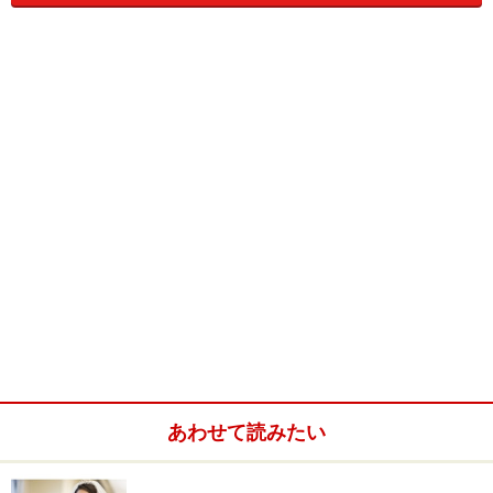
マップに掲載したのは、以前の記事「どのブランドから
選ぶ？婚約指輪ランキング」で人気の高かったブラン
ド。
今回は国内ブランド編
、次回は海外ブランド編です。各
回、ランキング上位から5ブランドずつを紹介します。
国内ブランド ランキング1位と2位のショ
ップ
あわせて読みたい
【4℃ 銀座中央通り店】