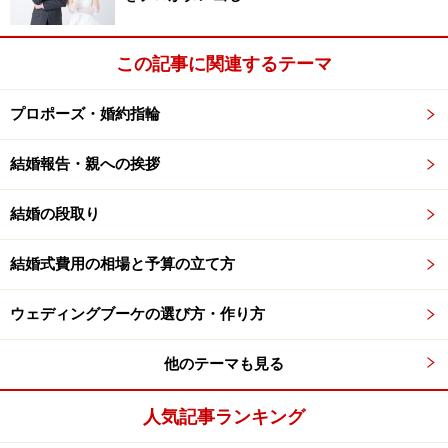
揃えにおいては群を抜いていると言って良いでしょう。
気に入ったダイヤモンドとリングのデザインを組み合わ
この記事に関連するテーマ
せる、セミオーダースタイルで人気です。
プロポーズ・婚約指輪
＜ショップデータ＞
住所：中央区銀座6-9-4
結婚報告・親への挨拶
電話：(03)-3569-3560
結婚の段取り
営業時間 11:30～19:30
アイプリモ HP
結婚式費用の相場と予算の立て方
ウェディングブーケの選び方・作り方
銀座の路地裏に、ひっそり佇む縁結びの神
様
他のテーマも見る
人気記事ランキング
【豊岩稲荷神社】