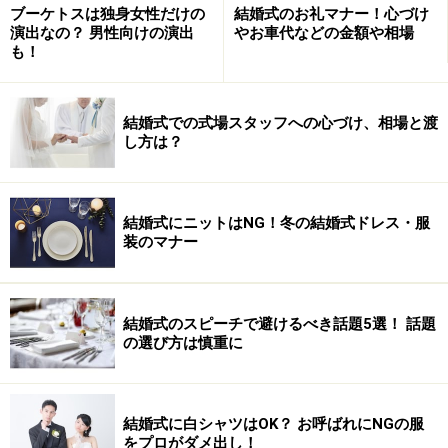
ブーケトスは独身女性だけの
結婚式のお礼マナー！心づけ
ライダルの品揃えが充実しています。
演出なの？ 男性向けの演出
やお車代などの金額や相場
も！
＜ショップデータ＞
住所：中央区銀座2－6－4 竹中銀座ビルディング1F
結婚式での式場スタッフへの心づけ、相場と渡
電話：(03)-3538-2124
し方は？
営業時間 11:00～20:00
結婚式にニットはNG！冬の結婚式ドレス・服
装のマナー
【アイプリモ銀座本店】
1999年創業。昨年10周年を迎えたブライダルジュエリー
結婚式のスピーチで避けるべき話題5選！ 話題
専門店。国内に54店舗、海外でも4店舗を構えているブ
の選び方は慎重に
ランドです。
専門店の名に相応しく、この銀座本店は、地下1階から3
階まで全フロア、ブライダルジュエリーで埋め尽くされ
結婚式に白シャツはOK？ お呼ばれにNGの服
ています。デザインの豊富さ、ダイヤモンドルースの品
をプロがダメ出し！