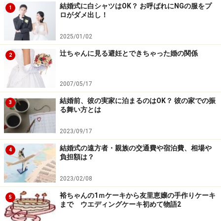
結婚式に白シャツはOK？ お呼ばれにNGの服をプ
1
ロがダメ出し！
知る人ぞ知る銀座の縁結びの神様。油揚げが供えられて
2025/01/02
いることもあります
辻ちゃんに見る避妊とできちゃった婚の関係
2
縁結びのご利益があると信じられている、都会の小さな
神社。これほど”ひっそり佇む”という言葉が似合う神様
2007/05/17
もいないでしょう。創祀は不明ですが、一説によれば
結婚前、彼の実家に泊まるのはOK？ 彼の家での振
3
400年以上の歴史があるとも言われています。
る舞い方とは
婚約指輪選びの途中にふたりでお参りすれば、その縁が
もっと強くなるかも…。
2023/09/17
結婚式の遠方者・親族の交通費や宿泊費、相場や
4
負担額は？
行き方…すずらん通りのおでん店「やす幸」横の小道を
入ってください。通りに建てられた「豊岩稲荷神社」の
2023/02/08
石碑が目印です。
裕ちゃんの1ｍケーキから友里恵嬢の手作りケーキ
5
勇気ある人は交詢社通りからどうぞ。とんかつ店「梅
まで ウエディングケーキ初めて物語2
林」左脇の狭い通路（「ここ通って良いの？」と疑うほ