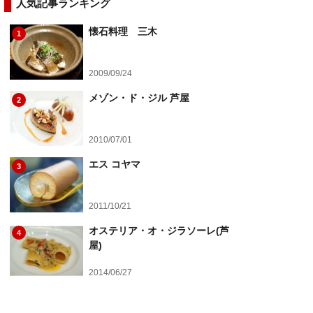
人気記事ランキング
懐石料理 三木
1
2009/09/24
メゾン・ド・ジル 芦屋
2
2010/07/01
エス コヤマ
3
2011/10/21
オステリア・オ・ジラソーレ(芦
4
屋)
2014/06/27