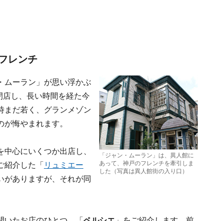
フレンチ
・ムーラン」が思い浮かぶ
つ閉店し、長い時間を経た今
時まだ若く、グランメゾン
のが悔やまれます。
を中心にいくつか出店し、
「ジャン・ムーラン」は、異人館に
あって、神戸のフレンチを牽引しま
ご紹介した「
リュミエー
した（写真は異人館街の入り口）
いがありますが、それが同
。
開いたお店のひとつ、「
ペルシエ
」をご紹介します。前