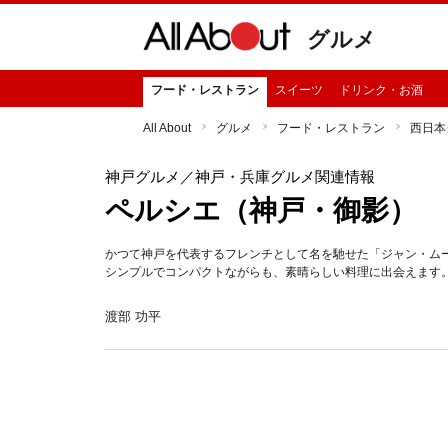
グルメ
フード・レストラン
スイーツ
ドリンク・お酒
All About
グルメ
フード・レストラン
西日本
神戸グルメ
／神戸・兵庫グルメ関連情報
ペルシエ（神戸・御影）
かつて神戸を代表するフレンチとして名を馳せた「ジャン・ム
シンプルでコンパクトながらも、素晴らしい料理に出会えます
渡部 功平