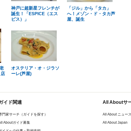
神戸に超新星フレンチが
「ジル」から「タカ」
誕生！「ESPICE（エス
へ！メゾン・ド・タカ芦
ピス）」
屋、誕生
老
オステリア・オ・ジラソ
ト店
ーレ(芦屋)
ガイド関連
All Abou
専門家サーチ（ガイドを探す）
All About ニュー
All Aboutガイド募集
All About Japan
ガイドへの仕事・取材依頼