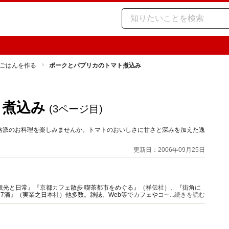
ごはんを作る
ポークとパプリカのトマト煮込み
ト煮込み
(3ページ目)
格派のお料理を楽しみませんか。トマトのおいしさに甘さと深みを加えた逸
更新日：2006年09月25日
観光と日常』『京都カフェ散歩 喫茶都市をめぐる』（祥伝社）、『街角に
77滴』（実業之日本社）他多数。雑誌、Web等でカフェやコーヒー特集の
...続きを読む
ニア』主宰。