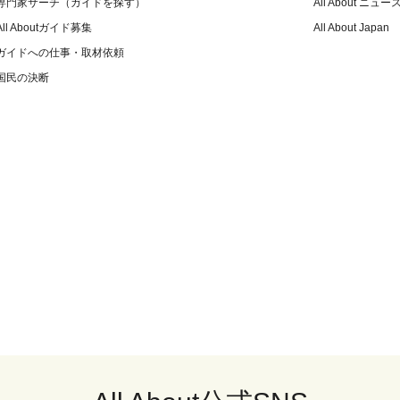
専門家サーチ（ガイドを探す）
All About ニュー
All Aboutガイド募集
All About Japan
ガイドへの仕事・取材依頼
国民の決断