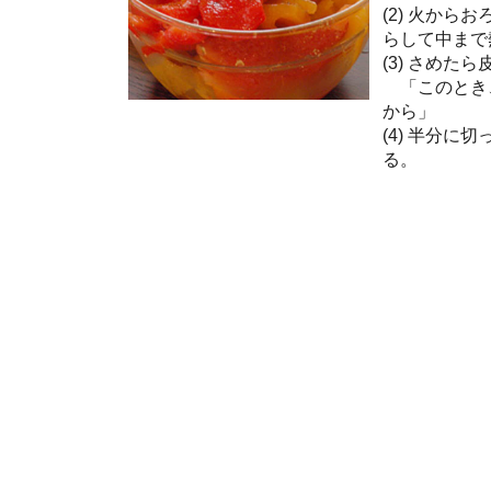
(2) 火か
らして中まで
(3) さめた
「このとき
から」
(4) 半分に
る。