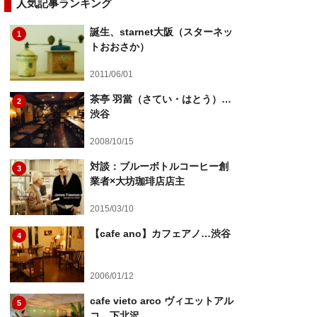
人気記事ランキング
誕生、starnet大阪（スターネッ
1
トおおさか）
2011/06/01
茶亭 羽當（さてい・はとう）…
2
渋谷
2008/10/15
対談：ブルーボトルコーヒー創
3
業者×大坊珈琲店店主
2015/03/10
【cafe ano】カフェアノ…渋谷
4
2006/01/12
cafe vieto arco ヴィエットアル
5
コ…下北沢