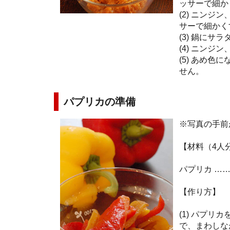
ッサーで細か
(2) ニン
サーで細かく
(3) 鍋に
(4) ニンジ
(5) あめ
せん。
パプリカの準備
※写真の手前
【材料（4人
パプリカ ……
【作り方】
(1) パプ
で、まわしな