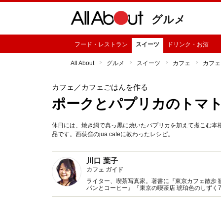
グルメ
フード・レストラン
スイーツ
ドリンク・お酒
All About
グルメ
スイーツ
カフェ
カフェ
カフェ
／カフェごはんを作る
ポークとパプリカのトマ
休日には、焼き網で真っ黒に焼いたパプリカを加えて煮こむ本
品です。西荻窪のjua cafeに教わったレシピ。
川口 葉子
カフェ ガイド
ライター、喫茶写真家。著書に『東京カフェ散歩 
パンとコーヒー』『東京の喫茶店 琥珀色のしずく
監修、記事執筆多数。Webサイト『東京カフェマ