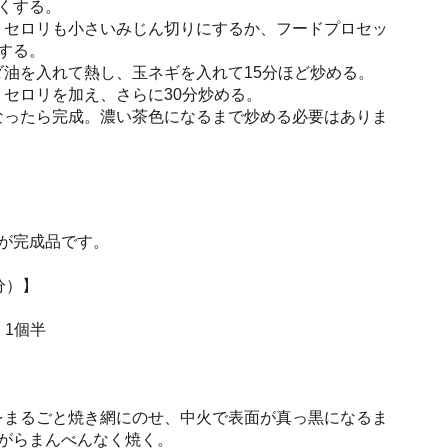
くする。
ジン、セロリも小さいみじん切りにするか、フードプロセッ
する。
サラダ油を入れて熱し、玉ネギを入れて15分ほど炒める。
ン、セロリを加え、さらに30分炒める。
色になったら完成。濃い茶色になるまで炒める必要はありま
が完成品です。
分）】
 1個半
リカをまるごと焼き網にのせ、中火で表面が真っ黒になるま
がらまんべんなく焼く。