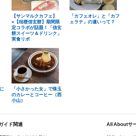
【サンマルクカフェ】
「カフェオレ」と「カフ
×【桔梗信玄餅】期間限
ェラテ」の違いって？
定コラボが話題！「信玄
餅スイーツ＆ドリンク」
実食リポ
に
「小さかった女」で珠玉
のカレーとコーヒー（西
小山）
ガイド関連
All Abou