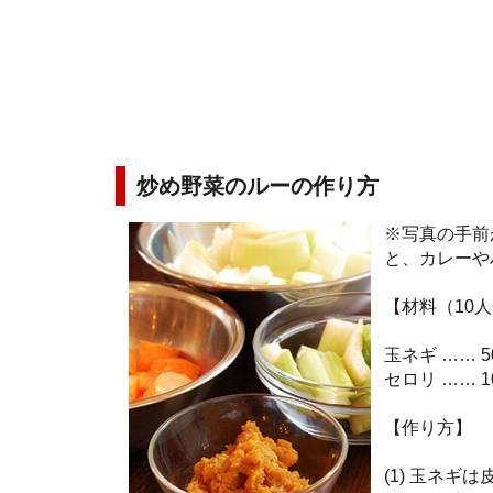
炒め野菜のルーの作り方
※写真の手前
と、カレーや
【材料（10
玉ネギ …… 5
セロリ …… 1
【作り方】
(1) 玉ネ