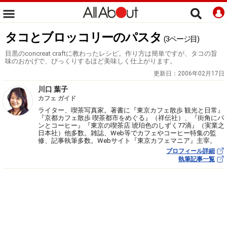
タコとブロッコリーのパスタ
(3ページ目)
目黒のconcreat craftに教わったレシピ。作り方は簡単ですが、タコの旨
味のおかげで、びっくりするほど美味しく仕上がります。
更新日：
2006年02月17日
川口 葉子
カフェ ガイド
ライター、喫茶写真家。著書に『東京カフェ散歩 観光と日常』
『京都カフェ散歩 喫茶都市をめぐる』（祥伝社）、『街角にパ
ンとコーヒー』『東京の喫茶店 琥珀色のしずく77滴』（実業之
日本社）他多数。雑誌、Web等でカフェやコーヒー特集の監
修、記事執筆多数。Webサイト『東京カフェマニア』主宰。
プロフィール詳細
執筆記事一覧