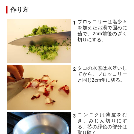
作り方
ブロッコリーは塩少々
1
を加えたお湯で固めに
茹で、2cm前後のざく
切りにする。
タコの水煮は水洗いし
2
てから、ブロッコリー
と同じ2cm角に切る。
ニンニクは薄皮をむ
3
き、みじん切りにす
る。芯の緑色の部分は
取り除く。