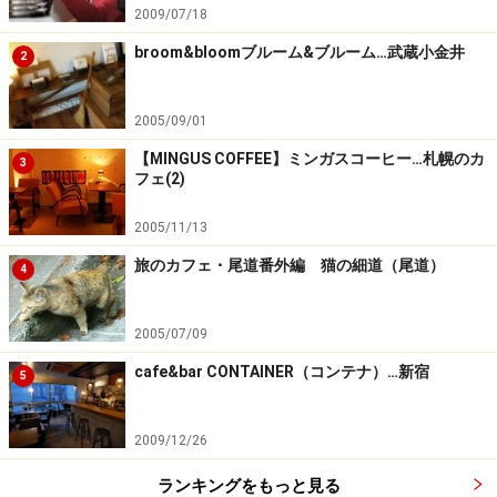
2009/07/18
broom&bloomブルーム&ブルーム…武蔵小金井
2
2005/09/01
【MINGUS COFFEE】ミンガスコーヒー…札幌のカ
3
フェ(2)
2005/11/13
旅のカフェ・尾道番外編 猫の細道（尾道）
4
2005/07/09
cafe&bar CONTAINER（コンテナ）…新宿
5
2009/12/26
ランキングをもっと見る