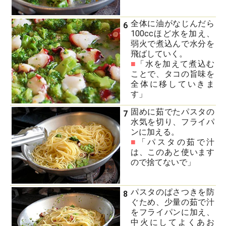
全体に油がなじんだら
6
100ccほど水を加え、
弱火で煮込んで水分を
飛ばしていく。
■
「水を加えて煮込む
ことで、タコの旨味を
全体に移していきま
す」
固めに茹でたパスタの
7
水気を切り、フライパ
ンに加える。
■
「パスタの茹で汁
は、このあと使います
ので捨てないで」
パスタのぱさつきを防
8
ぐため、少量の茹で汁
をフライパンに加え、
中火にしてよくあお