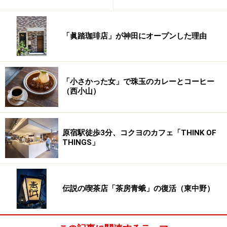
「眞踏珈琲店」が神田にオープンした理由
「小さかった女」で珠玉のカレーとコーヒー
（西小山）
原宿駅徒歩3分、コクヨのカフェ「THINK OF
THINGS」
伝説の喫茶店「茶房青蛾」の復活（東中野）