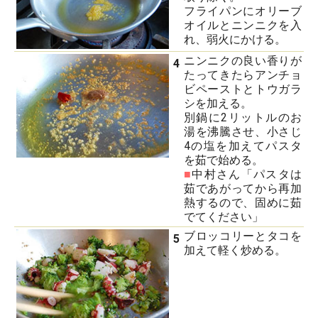
フライパンにオリーブ
オイルとニンニクを入
れ、弱火にかける。
ニンニクの良い香りが
4
たってきたらアンチョ
ビペーストとトウガラ
シを加える。
別鍋に2リットルのお
湯を沸騰させ、小さじ
4の塩を加えてパスタ
を茹で始める。
■
中村さん「パスタは
茹であがってから再加
熱するので、固めに茹
でてください」
ブロッコリーとタコを
5
加えて軽く炒める。