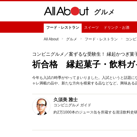
グルメ
フード・レストラン
スイーツ
ドリンク・お酒
All About
グルメ
フード・レストラン
コンビ
コンビニグルメ
／案ずるな受験生！ 縁起かつぎ菓
祈合格 縁起菓子・飲料ガイ
今年も入試の時季がやってまいりました。入試というと話題に
ャレ満載の品や、新たな方向を模索する品などなど。興味ある
久須美 雅士
コンビニグルメ ガイド
約2万1000本のジュース缶を所蔵する清涼飲料史