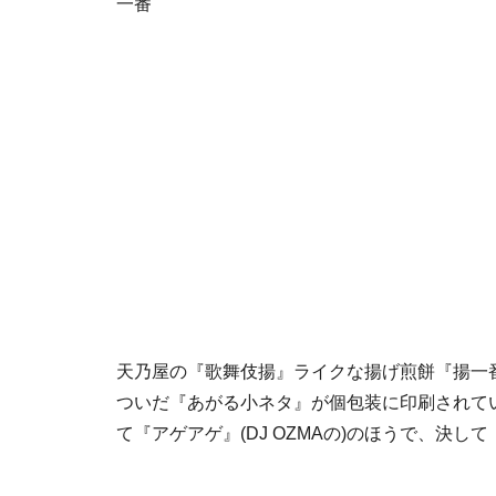
天乃屋の『歌舞伎揚』ライクな揚げ煎餅『揚一
ついだ『あがる小ネタ』が個包装に印刷されて
て『アゲアゲ』(DJ OZMAの)のほうで、決