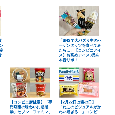
買
「SNSで大バズり中のハ
ン
ーゲンダッツを食べてみ
定
たら…」【コンビニアイ
音
ス】お高めアイス3品を
本音リポ！
【コンビニ麻辣湯】「専
【2月22日は猫の日】
門店級の味わいに超感
「ねこのビジュアルがか
動」セブン、ファミマ、
わい過ぎる…」コンビニ