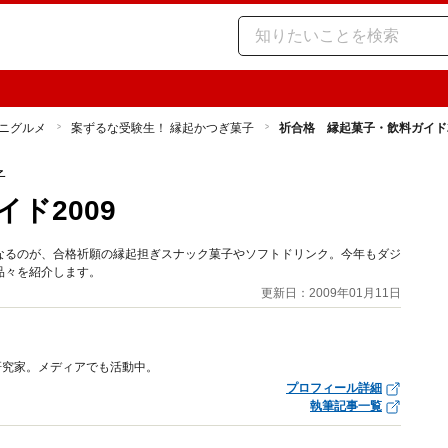
ニグルメ
案ずるな受験生！ 縁起かつぎ菓子
祈合格 縁起菓子・飲料ガイド2
子
ド2009
なるのが、合格祈願の縁起担ぎスナック菓子やソフトドリンク。今年もダジ
品々を紹介します。
更新日：2009年01月11日
研究家。メディアでも活動中。
プロフィール詳細
執筆記事一覧