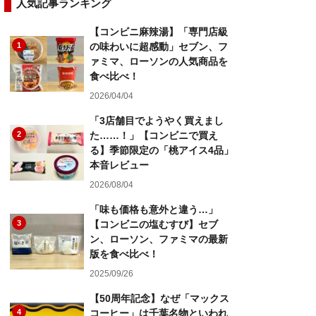
人気記事ランキング
【コンビニ麻辣湯】「専門店級
1
の味わいに超感動」セブン、フ
ァミマ、ローソンの人気商品を
食べ比べ！
2026/04/04
「3店舗目でようやく買えまし
2
た……！」【コンビニで買え
る】季節限定の「桃アイス4品」
本音レビュー
2026/08/04
「味も価格も意外と違う…」
3
【コンビニの塩むすび】セブ
ン、ローソン、ファミマの最新
版を食べ比べ！
2025/09/26
【50周年記念】なぜ「マックス
4
コーヒー」は千葉名物といわれ