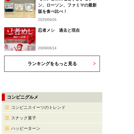
ン、ローソン、ファミマの最新
版を食べ比べ！
2025/09/26
忍者メシ 過去と現在
5
2009/06/14
ランキングをもっと見る
コンビニグルメ
コンビニスイーツのトレンド
スナック菓子
ハッピーターン