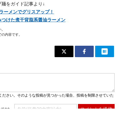
プ麺をガイド記事より↓
ラーメンでグリスアップ！
みつけた煮干背脂系醤油ラーメン
い。
での内容です。