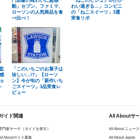
門店級の味わいに超感
「ねこのビジュアルがか
動」セブン、ファミマ、
わい過ぎる…」コンビニ
ローソンの人気商品を食
の「ねこスイーツ」3選
べ比べ！
実食リポ
監
「このいちごのお菓子は
感
珍しい…!?」【ローソ
ョ
ン】今が旬の「新作いち
レ
ごスイーツ」3品実食レ
ビュー
ガイド関連
All Abou
専門家サーチ（ガイドを探す）
All About ニュー
All Aboutガイド募集
All About Japan