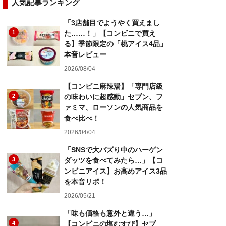
人気記事ランキング
「3店舗目でようやく買えまし
1
た……！」【コンビニで買え
る】季節限定の「桃アイス4品」
本音レビュー
2026/08/04
【コンビニ麻辣湯】「専門店級
2
の味わいに超感動」セブン、フ
ァミマ、ローソンの人気商品を
食べ比べ！
2026/04/04
「SNSで大バズり中のハーゲン
3
ダッツを食べてみたら…」【コ
ンビニアイス】お高めアイス3品
を本音リポ！
2026/05/21
「味も価格も意外と違う…」
4
【コンビニの塩むすび】セブ