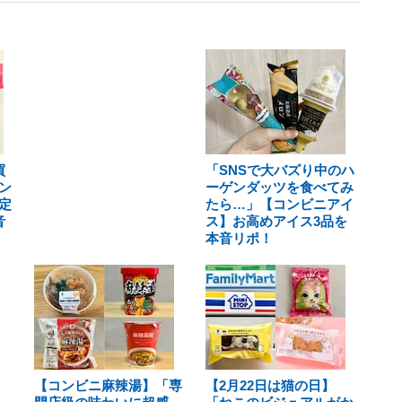
買
「SNSで大バズり中のハ
ン
ーゲンダッツを食べてみ
定
たら…」【コンビニアイ
音
ス】お高めアイス3品を
本音リポ！
【コンビニ麻辣湯】「専
【2月22日は猫の日】