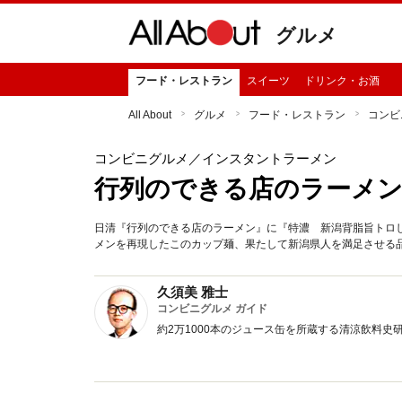
グルメ
フード・レストラン
スイーツ
ドリンク・お酒
All About
グルメ
フード・レストラン
コンビ
コンビニグルメ
／インスタントラーメン
行列のできる店のラーメン
日清『行列のできる店のラーメン』に『特濃 新潟背脂旨トロ
メンを再現したこのカップ麺、果たして新潟県人を満足させる
久須美 雅士
コンビニグルメ ガイド
約2万1000本のジュース缶を所蔵する清涼飲料史