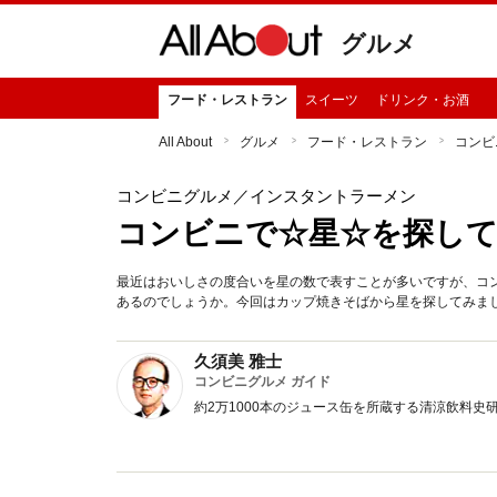
グルメ
フード・レストラン
スイーツ
ドリンク・お酒
All About
グルメ
フード・レストラン
コンビ
コンビニグルメ
／インスタントラーメン
コンビニで☆星☆を探して
最近はおいしさの度合いを星の数で表すことが多いですが、コ
あるのでしょうか。今回はカップ焼きそばから星を探してみま
久須美 雅士
コンビニグルメ ガイド
約2万1000本のジュース缶を所蔵する清涼飲料史