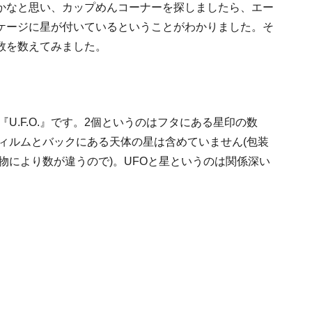
かなと思い、カップめんコーナーを探しましたら、エー
ケージに星が付いているということがわかりました。そ
数を数えてみました。
『U.F.O.』です。2個というのはフタにある星印の数
ィルムとバックにある天体の星は含めていません(包装
物により数が違うので)。UFOと星というのは関係深い