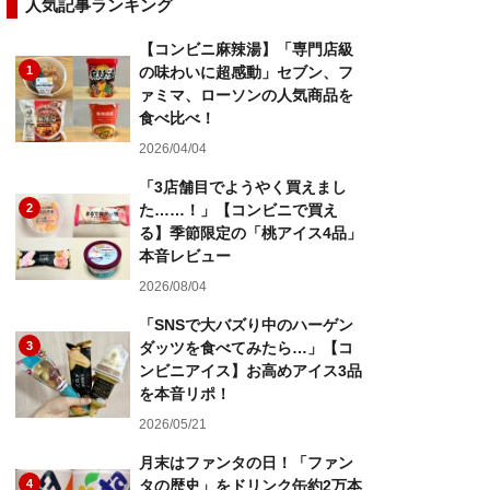
人気記事ランキング
【コンビニ麻辣湯】「専門店級
1
の味わいに超感動」セブン、フ
ァミマ、ローソンの人気商品を
食べ比べ！
2026/04/04
「3店舗目でようやく買えまし
2
た……！」【コンビニで買え
る】季節限定の「桃アイス4品」
本音レビュー
2026/08/04
「SNSで大バズり中のハーゲン
3
ダッツを食べてみたら…」【コ
ンビニアイス】お高めアイス3品
を本音リポ！
2026/05/21
月末はファンタの日！「ファン
4
タの歴史」をドリンク缶約2万本