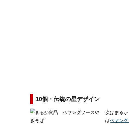
10個・伝統の星デザイン
次はまるか
は
ペヤング