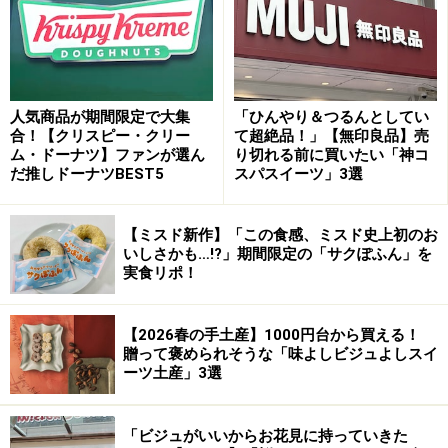
人気商品が期間限定で大集
「ひんやり＆つるんとしてい
合！【クリスピー・クリー
て超絶品！」【無印良品】売
ム・ドーナツ】ファンが選ん
り切れる前に買いたい「神コ
だ推しドーナツBEST5
スパスイーツ」3選
【ミスド新作】「この食感、ミスド史上初のお
いしさかも…!?」期間限定の「サクぽふん」を
実食リポ！
【2026春の手土産】1000円台から買える！
贈って褒められそうな「味よしビジュよしスイ
ーツ土産」3選
「ビジュがいいからお花見に持っていきた