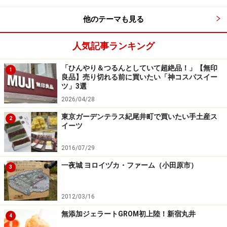
他のテーマも見る
人気記事ランキング
「ひんやり＆つるんとしていて超絶品！」【無印
1
良品】売り切れる前に買いたい「神コスパスイー
ツ」3選
2026/04/28
東京ガーデンテラス紀尾井町で買いたい手土産ス
2
イーツ
2016/07/29
一夜城 ヨロイヅカ・ファーム（小田原市）
3
2012/03/16
無添加ジェラートGROM初上陸！新宿丸井
4