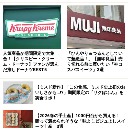
人気商品が期間限定で大集
「ひんやり＆つるんとしてい
合！【クリスピー・クリー
て超絶品！」【無印良品】売
ム・ドーナツ】ファンが選ん
り切れる前に買いたい「神コ
だ推しドーナツBEST5
スパスイーツ」3選
【ミスド新作】「この食感、ミスド史上初のお
いしさかも…!?」期間限定の「サクぽふん」を
実食リポ！
【2026春の手土産】1000円台から買える！
贈って褒められそうな「味よしビジュよしスイ
ーツ土産」3選