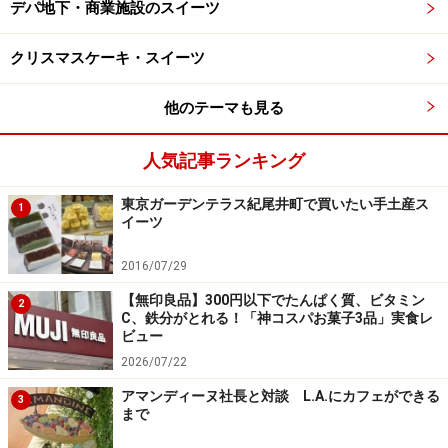
デパ地下・商業施設のスイーツ
クリスマスケーキ・スイーツ
他のテーマも見る
人気記事ランキング
東京ガーデンテラス紀尾井町で買いたい手土産ス
1
イーツ
2016/07/29
【無印良品】300円以下でたんぱく質、ビタミン
2
C、鉄分がとれる！「神コスパお菓子3品」実食レ
ビュー
2026/07/22
アマンディーヌ社長と対談 L.A.にカフェができる
3
まで