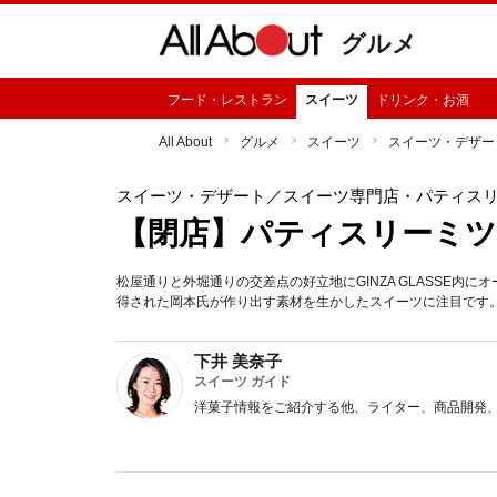
グルメ
フード・レストラン
スイーツ
ドリンク・お酒
All About
グルメ
スイーツ
スイーツ・デザー
スイーツ・デザート
／スイーツ専門店・パティス
【閉店】パティスリーミ
松屋通りと外堀通りの交差点の好立地にGINZA GLASSE内
得された岡本氏が作り出す素材を生かしたスイーツに注目です
下井 美奈子
スイーツ ガイド
洋菓子情報をご紹介する他、ライター、商品開発