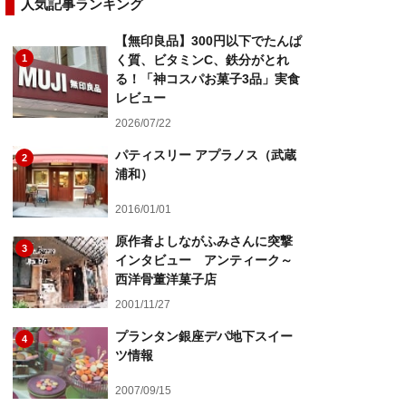
人気記事ランキング
【無印良品】300円以下でたんぱ
1
く質、ビタミンC、鉄分がとれ
る！「神コスパお菓子3品」実食
レビュー
2026/07/22
パティスリー アプラノス（武蔵
2
浦和）
2016/01/01
原作者よしながふみさんに突撃
3
インタビュー アンティーク～
西洋骨董洋菓子店
2001/11/27
プランタン銀座デパ地下スイー
4
ツ情報
2007/09/15