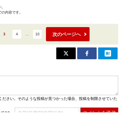
い。
での内容です。
次のページへ
3
4
…
10