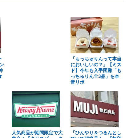
下
「もっちゅりんって本当
ン
においしいの？」【ミス
神
ド】今年も入手困難「も
食
っちゅりん全3品」を本
音リポ
人気商品が期間限定で大
「ひんやり＆つるんとし