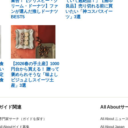
集合！【クリスピー・ク
ていて超絶品！」【無印
リーム・ドーナツ】ファ
良品】売り切れる前に買
ンが選んだ推しドーナツ
いたい「神コスパスイー
BEST5
ツ」3選
食
【2026春の手土産】1000
い
円台から買える！ 贈って
定
褒められそうな「味よし
食
ビジュよしスイーツ土
産」3選
ガイド関連
All Abou
専門家サーチ（ガイドを探す）
All About ニュー
All Aboutガイド募集
All About Japan