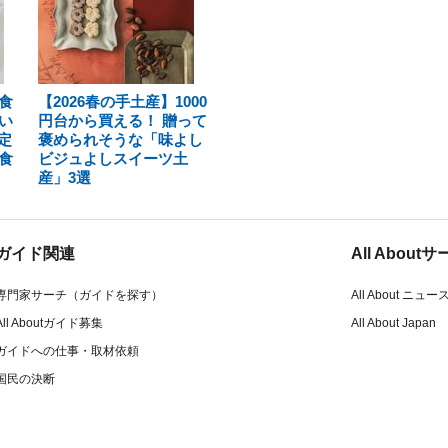
食
【2026春の手土産】1000
い
円台から買える！ 贈って
定
褒められそうな「味よし
食
ビジュよしスイーツ土
産」3選
ガイド関連
All Abou
専門家サーチ（ガイドを探す）
All About ニュー
All Aboutガイド募集
All About Japan
ガイドへの仕事・取材依頼
国民の決断