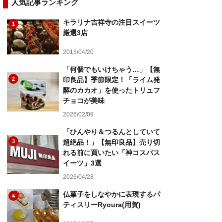
人気記事ランキング
キラリナ吉祥寺の注目スイーツ
1
厳選3店
2015/04/20
「何個でもいけちゃう…」【無
2
印良品】季節限定！「ライム発
酵のカカオ」を使ったトリュフ
チョコが美味
2026/02/09
「ひんやり＆つるんとしていて
3
超絶品！」【無印良品】売り切
れる前に買いたい「神コスパス
イーツ」3選
2026/04/28
仏菓子をしなやかに表現するパ
4
ティスリーRyoura(用賀)