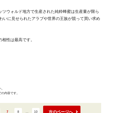
ッツウォルド地方で生産された純粋蜂蜜は生産量が限ら
味わいに見せられたアラブや世界の王族が競って買い求め
の相性は最高です。
い。
での内容です。
次のページへ
7
8
…
10