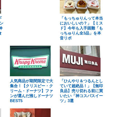
下
「もっちゅりんって本当
ン
においしいの？」【ミス
神
ド】今年も入手困難「も
食
っちゅりん全3品」を本
音リポ
人気商品が期間限定で大
「ひんやり＆つるんとし
集合！【クリスピー・ク
ていて超絶品！」【無印
リーム・ドーナツ】ファ
良品】売り切れる前に買
ンが選んだ推しドーナツ
いたい「神コスパスイー
BEST5
ツ」3選