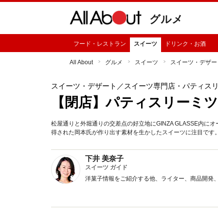
グルメ
フード・レストラン
スイーツ
ドリンク・お酒
All About
グルメ
スイーツ
スイーツ・デザー
スイーツ・デザート
／スイーツ専門店・パティス
【閉店】パティスリーミ
松屋通りと外堀通りの交差点の好立地にGINZA GLASSE内
得された岡本氏が作り出す素材を生かしたスイーツに注目です
下井 美奈子
スイーツ ガイド
洋菓子情報をご紹介する他、ライター、商品開発