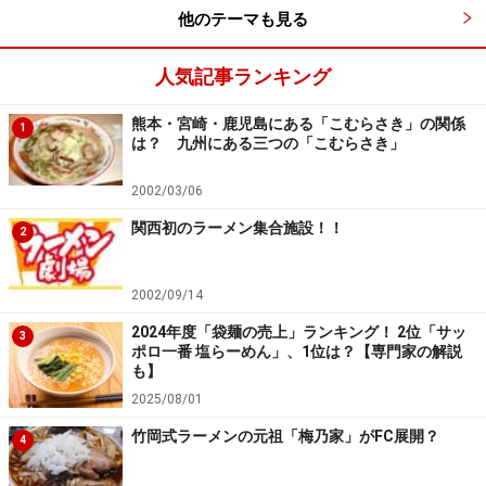
他のテーマも見る
人気記事ランキング
熊本・宮崎・鹿児島にある「こむらさき」の関係
1
は？ 九州にある三つの「こむらさき」
2002/03/06
関西初のラーメン集合施設！！
2
2002/09/14
2024年度「袋麺の売上」ランキング！ 2位「サッ
3
ポロ一番 塩らーめん」、1位は？【専門家の解説
も】
2025/08/01
竹岡式ラーメンの元祖「梅乃家」がFC展開？
4