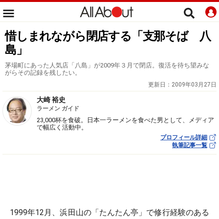
惜しまれながら閉店する「支那そば 八
島」
茅場町にあった人気店「八島」が2009年３月で閉店。復活を待ち望みな
がらその記録を残したい。
更新日：
2009年03月27日
大崎 裕史
ラーメン ガイド
23,000杯を食破。日本一ラーメンを食べた男として、メディア
で幅広く活動中。
プロフィール詳細
執筆記事一覧
1999年12月、浜田山の「たんたん亭」で修行経験のある