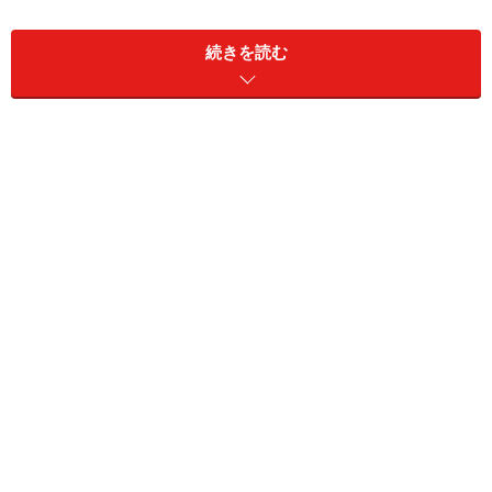
続きを読む
▲素朴な外観
ところが、事態は急変する。2001年9月、店主がガンで
亡くなってしまったのだ。当然のことながらお店は閉店
を余儀なくされると誰もが思っていた。しかし、料理経
験のある奥様が店主の意志を継ぎ、傍らで見ていたラー
メン作りを思い出しながらその味を復活させたのであ
る。そして神田の店が契約切れになったことにより、
2004年2月、今の茅場町(住所は日本橋兜町)に移転オープ
ンしたのであった。