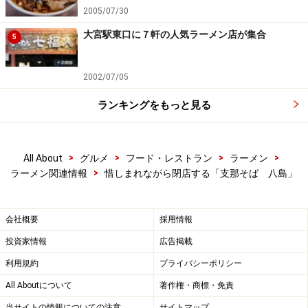
2005/07/30
大宮駅東口に７軒の人気ラーメン店が集合
5
2002/07/05
ランキングをもっと見る
>
>
>
>
All About
グルメ
フード・レストラン
ラーメン
>
ラーメン関連情報
惜しまれながら閉店する「支那そば 八島」
会社概要
採用情報
投資家情報
広告掲載
利用規約
プライバシーポリシー
All Aboutについて
著作権・商標・免責
当サイトの情報についての注意
サイトマップ