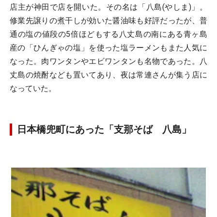
店主が神田で店を開いた。その名は「八島(やしま)」。
修業先譲りの煮干しが効いた醤油味も好評だったが、普
通の塩の値段の5倍ほどもする八丈島の南にある青ヶ島
産の「ひんぎゃの塩」を使った塩ラーメンもまた人気に
なった。肉ワンタンやエビワンタンも名物であった。八
丈島の焼酎なども置いてあり、夜は常連さんが集う店に
なっていた。
日本橋兜町にあった「支那そば 八島」