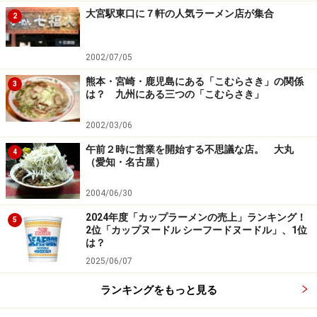
大宮駅東口に７軒の人気ラーメン店が集合
2
2002/07/05
熊本・宮崎・鹿児島にある「こむらさき」の関係
3
は？ 九州にある三つの「こむらさき」
2002/03/06
午前２時に営業を開始する不思議な店。 大丸
4
（愛知・名古屋）
2004/06/30
2024年度「カップラーメンの売上」ランキング！
5
2位「カップヌードル シーフードヌードル」、1位
は？
2025/06/07
ランキングをもっと見る