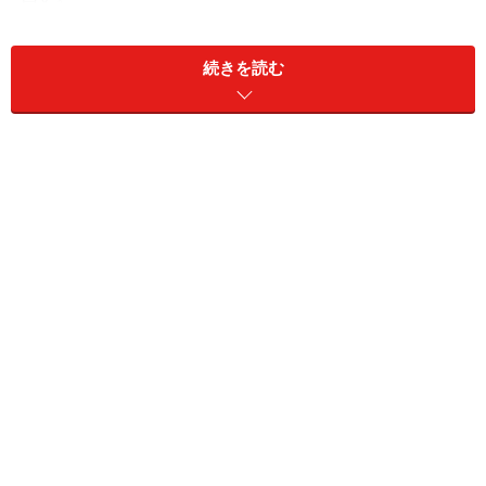
続きを読む
シンプル・イズ・ベスト
▲「味屋」のラーメン。すっきりシンプル。
店内に入ると、まさに昔ながらの食堂の雰囲気。そばや
うどん、そしておでんもある。私が子供の頃は、こうい
うお店でよくラーメンを食べたものだ。店に来たのも当
然初めてだが、妙に懐かしい。ラーメン（450円）を注
文する。年季の入ったご主人がラーメンを作る。出てき
たラーメンは透明感のあるスープ。後で聞いたら、どち
らかといえば塩ラーメンらしい。醤油は色づけ程度か
も。いりこが効いていたり、かまぼこが入っていたり、
海を感じさせるのは、そもそもが尾道にいたからだそう