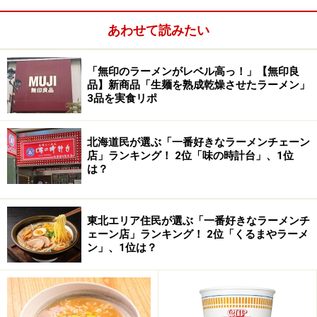
だ。
あわせて読みたい
「無印のラーメンがレベル高っ！」【無印良
私にとっての名所旧跡
品】新商品「生麺を熟成乾燥させたラーメン」
3品を実食リポ
胡椒が最初からたっぷり入っているのもユニーク。正直
言ってランキングで上位に推すようなラーメンではない
北海道民が選ぶ「一番好きなラーメンチェーン
かもしれない。しかしながら、私にとっての「味のある
店」ランキング！ 2位「味の時計台」、1位
ラーメン」はまさにこういうラーメンである。地元の推
は？
薦者に感謝したい。そして、こういうラーメンとの出会
いを求めて全国を食べ歩きをしているようなものでもあ
東北エリア住民が選ぶ「一番好きなラーメンチ
る。それとともに、長年やってきたお店では、ご主人の
ェーン店」ランキング！ 2位「くるまやラーメ
人柄も滲み出てくる。そんな人柄に触れるに付け、旅も
ン」、1位は？
また楽しいのである。名所旧跡を見ることよりも昔なが
らのラーメン店に行くことの方が私に取っての何よりの
「観光」なのだ。