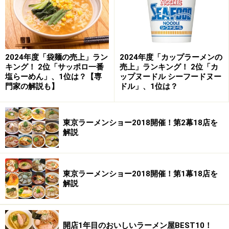
【DATA】店名：味屋 住所:岡山県高梁市本町74
TEL:0866-22-2568 営業時間:11:00-1:30 休日:火曜
メニュー:ラーメン450 わかめラーメン550 みそラー
2024年度「袋麺の売上」ラン
2024年度「カップラーメンの
メン550 他
キング！ 2位「サッポロ一番
売上」ランキング！ 2位「カ
塩らーめん」、1位は？【専
ップヌードル シーフードヌー
-----------------------------------------
門家の解説も】
ドル」、1位は？
■ここに行った次の週も地方に行っている（土曜深
夜）。→→→
■ここに行った次の週も地方に行っている（日曜朝
東京ラーメンショー2018開催！第2幕18店を
解説
一）。→→→
■中国地方のラーメン情報はこちらを参照。→→→
※記事内容は執筆時点のものです。最新の内容をご確認くださ
東京ラーメンショー2018開催！第1幕18店を
い。
解説
※メニューや料金などのデータは、取材時または記事公開時点で
の内容です。
開店1年目のおいしいラーメン屋BEST10！