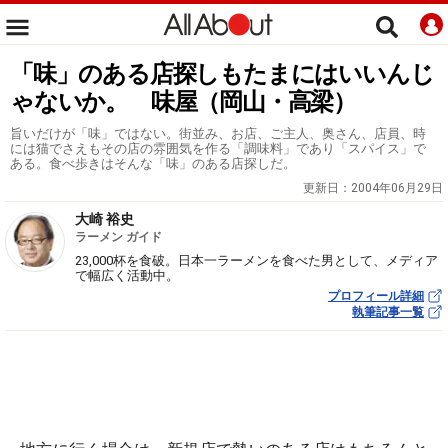
「味」のある店探しもたまにはいいんじ
ゃないか。 味屋（岡山・高梁）
旨いだけが「味」ではない。街並み、お店、ご主人、奥さん、店員、時
には猫でさえもその店の雰囲気を作る「調味料」であり「スパイス」で
ある。食べ歩きはそんな「味」のある店探しだ。
更新日：
2004年06月29日
大崎 裕史
ラーメン ガイド
23,000杯を食破。日本一ラーメンを食べた男として、メディア
で幅広く活動中。
プロフィール詳細
執筆記事一覧