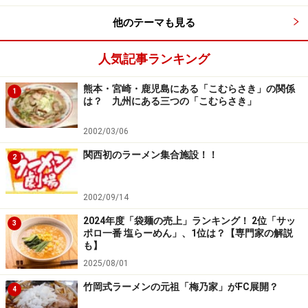
他のテーマも見る
人気記事ランキング
熊本・宮崎・鹿児島にある「こむらさき」の関係
1
は？ 九州にある三つの「こむらさき」
2002/03/06
関西初のラーメン集合施設！！
2
2002/09/14
2024年度「袋麺の売上」ランキング！ 2位「サッ
3
ポロ一番 塩らーめん」、1位は？【専門家の解説
も】
2025/08/01
竹岡式ラーメンの元祖「梅乃家」がFC展開？
4