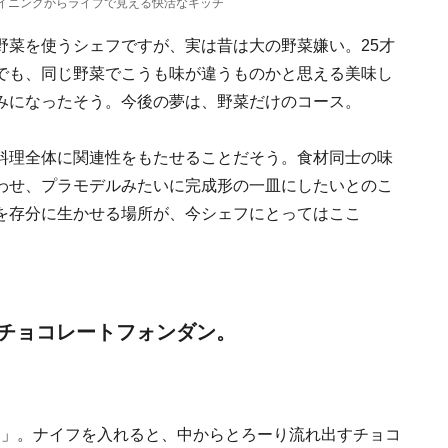
イニングからライブで見える快活なキッチ
。
野菜を使うシェフですが、実は昔は大の野菜嫌い。25才
でも、同じ野菜でこうも味が違うものかと思える美味し
みになったそう。今後の夢は、野菜だけのコース。
料理全体に関連性をもたせることだそう。食材同士の味
わせ、プラモデルみたいに完成形の一皿にしたいとのこ
を存分に生かせる場所が、今シェフにとってはここ
チョコレートフォンダン。
円）」。ナイフを入れると、中からとろーり流れ出すチョコ