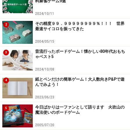
料麻雀ゲーム9選
2024/10/11
その精度９９．９９９９９９９９％！！！ 世界
2
最速サイコロを振ってきた
2004/05/15
昔流行ったボードゲーム！懐かしい80年代おもち
3
ゃベスト5
2024/10/08
紙とペンだけの簡単ゲーム！大人数向きP&Pで遊
4
んでみよう！
2023/06/23
今日ばかりは一ファンとして語ります 火吹山の
5
魔法使いのボードゲーム
2005/07/20