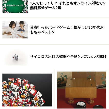
1人でじっくり？ それともオンライン対戦で？
が用意されライブでその模様を観戦できる。
無料麻雀ゲーム9選
昔流行ったボードゲーム！懐かしい80年代お
もちゃベスト5
センターのホール。試合の盤面が舞台上にモニタリングされている。
しかも解説付き。
サイコロの出目の確率や予測とパスカルの賭け
【オセロプレイヤー６億人の頂点に君臨するのは誰
だ？】
【最終予選を勝ち抜いた栄えあるファイナリストたち】
【熾烈極まりない世界チャンピオン決定戦】
【ついに誕生、世界王者と女王はこのプレイヤーだ】
【オセロ世界選手権、フィナーレへ】