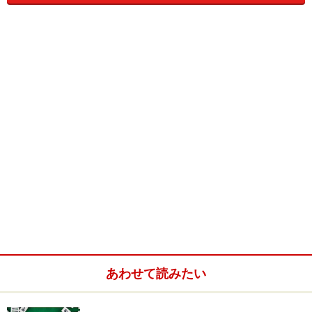
水戸といえば黄門様。先の副将軍・光圀公も天国から試合を観戦して
いるにちがいない。
商店街には大会の垂れ幕が並び、オセロ世界選手権を盛り上げる。
あわせて読みたい
水戸にある県民文化センター。実際の試合は市内にあるホテルのバン
ケットルームにて行われているが、ここではパブリックビューイング