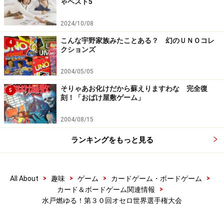
ゃベスト5
2024/10/08
こんな宇野家族みたことある？ 幻のＵＮＯコレ
4
クションズ
2004/05/05
そりゃあお化けだから蘇えりますわな 完全復
5
刻！「おばけ屋敷ゲーム」
2004/08/15
ランキングをもっと見る
>
>
>
>
All About
趣味
ゲーム
カードゲーム・ボードゲーム
>
カード＆ボードゲーム関連情報
水戸燃ゆる！第３０回オセロ世界選手権大会