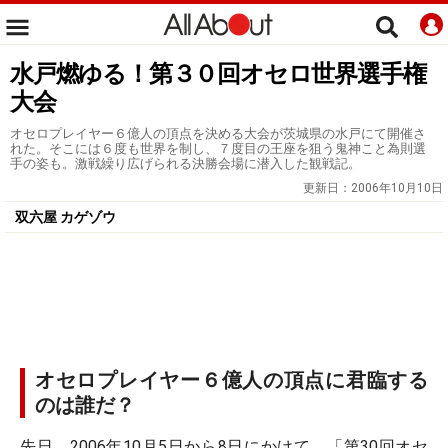
水戸燃ゆる！第３０回オセロ世界選手権
大会
オセロプレイヤー６億人の頂点を決める大会が茨城県の水戸にて開催さ
れた。そこには６度も世界を制し、７度目の王座を狙う鬼神こと為則選
手の姿も。激戦繰り広げられる決勝会場に潜入した観戦記。
更新日：
2006年10月10日
双六屋 カゲゾウ
オセロプレイヤー６億人の頂点に君臨する
のは誰だ？
先日、2006年10月5日から8日にかけて、「第30回オセ