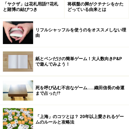
「ヤクザ」は花札用語⁉花札
将棋盤の脚がクチナシをかた
※記事内容は執筆時点のものです。最新の内容をご確認くださ
と賭博の結びつき
どっている由来とは
い。
リフルシャッフルを使うのをオススメしない理
次のページへ
1
/
5
由
紙とペンだけの簡単ゲーム！大人数向きP&P
で遊んでみよう！
死を呼び込む不吉なゲーム……織田信長の命運
まで占った⁉︎
「上海」のコツとは？ 20年以上愛されるゲー
ムのルールと攻略法