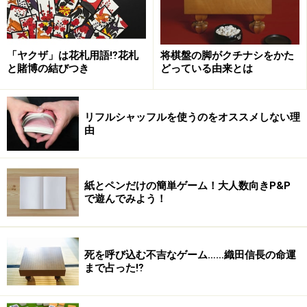
「ヤクザ」は花札用語⁉花札
将棋盤の脚がクチナシをかた
と賭博の結びつき
どっている由来とは
リフルシャッフルを使うのをオススメしない理
由
紙とペンだけの簡単ゲーム！大人数向きP&P
で遊んでみよう！
死を呼び込む不吉なゲーム……織田信長の命運
まで占った⁉︎