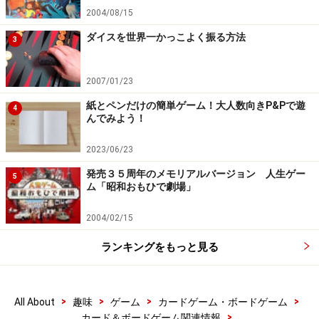
2004/08/15
ダイスを世界一かっこよく振る方法
3
2007/01/23
紙とペンだけの簡単ゲーム！大人数向きP&Pで遊
4
んでみよう！
2023/06/23
発売３５周年のメモリアルバージョン 人生ゲー
5
ム「昭和おもひで劇場」
2004/02/15
ランキングをもっと見る
>
>
>
>
All About
趣味
ゲーム
カードゲーム・ボードゲーム
>
カード＆ボードゲーム関連情報