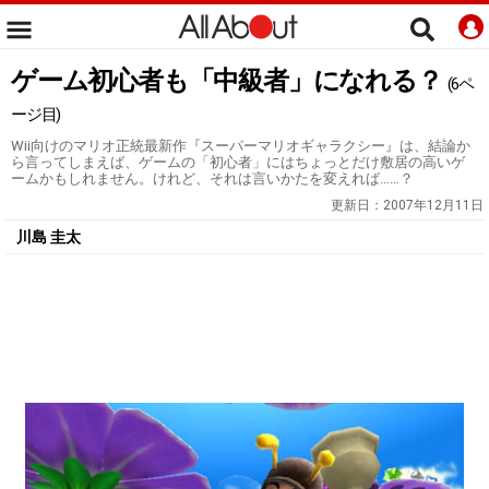
ゲーム初心者も「中級者」になれる？
(6ペ
ージ目)
Wii向けのマリオ正統最新作『スーパーマリオギャラクシー』は、結論か
ら言ってしまえば、ゲームの「初心者」にはちょっとだけ敷居の高いゲ
ームかもしれません。けれど、それは言いかたを変えれば……？
更新日：
2007年12月11日
川島 圭太