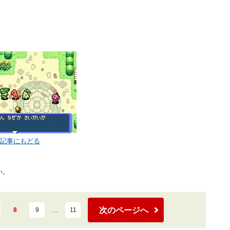
< 記事にもどる
い。
次のページへ
8
9
…
11