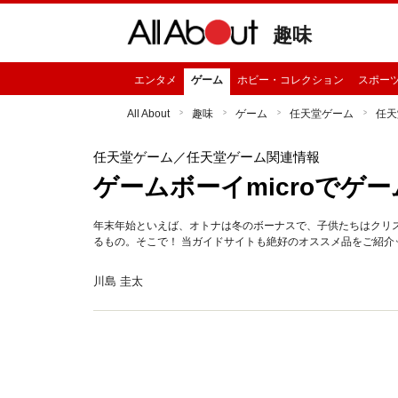
趣味
エンタメ
ゲーム
ホビー・コレクション
スポー
All About
趣味
ゲーム
任天堂ゲーム
任天
任天堂ゲーム
／任天堂ゲーム関連情報
ゲームボーイmicroでゲ
年末年始といえば、オトナは冬のボーナスで、子供たちはクリ
るもの。そこで！ 当ガイドサイトも絶好のオススメ品をご紹介
川島 圭太