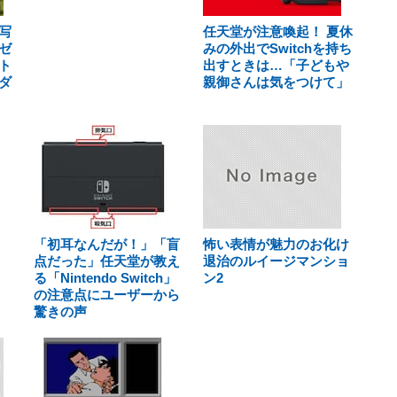
写
任天堂が注意喚起！ 夏休
ゼ
みの外出でSwitchを持ち
ト
出すときは…「子どもや
ダ
親御さんは気をつけて」
「初耳なんだが！」「盲
怖い表情が魅力のお化け
点だった」任天堂が教え
退治のルイージマンショ
る「Nintendo Switch」
ン2
の注意点にユーザーから
驚きの声