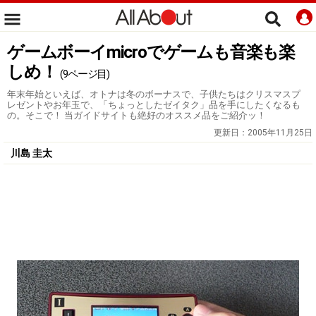
ゲームボーイmicroでゲームも音楽も楽
しめ！
(9ページ目)
年末年始といえば、オトナは冬のボーナスで、子供たちはクリスマスプ
レゼントやお年玉で、「ちょっとしたゼイタク」品を手にしたくなるも
の。そこで！ 当ガイドサイトも絶好のオススメ品をご紹介ッ！
更新日：
2005年11月25日
川島 圭太