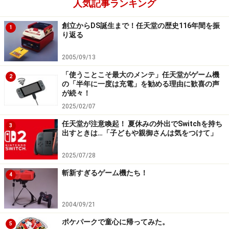
人気記事ランキング
創立からDS誕生まで！任天堂の歴史116年間を振
1
り返る
2005/09/13
「使うことこそ最大のメンテ」任天堂がゲーム機
2
の「半年に一度は充電」を勧める理由に歓喜の声
が続々！
2025/02/07
任天堂が注意喚起！ 夏休みの外出でSwitchを持ち
3
出すときは…「子どもや親御さんは気をつけて」
2025/07/28
斬新すぎるゲーム機たち！
4
2004/09/21
ポケパークで童心に帰ってみた。
5