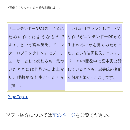
※画像をクリックすると拡大表示します。
「ニンテンドーDSは岩井さんの
「いち岩井ファンとして、どん
ために作ったようなもので
な作品がニンテンドーDSから
す！」という宮本茂氏。『エレ
生まれるのかを見てみたかっ
クトロプランクトン』にプロデ
た」という岩田聡氏。ニンテン
ューサーとして携わるも、気づ
ドーDSの開発中に宮本氏と話
いたときには作品が出来上が
しているときも、岩井氏の名前
り、理想的な仕事だったとか
が何度も挙がったようです。
（笑）。
Page Top ▲
ソフト紹介については
前のページ
をご覧ください。