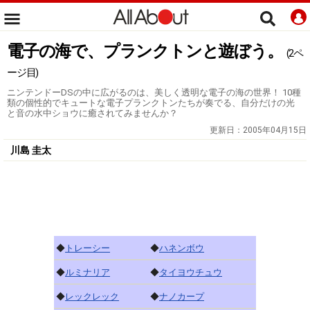
電子の海で、プランクトンと遊ぼう。
(2ペ
ージ目)
ニンテンドーDSの中に広がるのは、美しく透明な電子の海の世界！ 10種
類の個性的でキュートな電子プランクトンたちが奏でる、自分だけの光
と音の水中ショウに癒されてみませんか？
更新日：
2005年04月15日
川島 圭太
◆
トレーシー
◆
ハネンボウ
◆
ルミナリア
◆
タイヨウチュウ
◆
レックレック
◆
ナノカープ