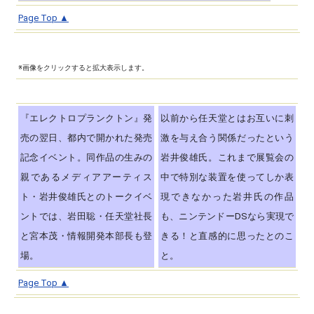
Page Top ▲
※画像をクリックすると拡大表示します。
『エレクトロプランクトン』発
以前から任天堂とはお互いに刺
売の翌日、都内で開かれた発売
激を与え合う関係だったという
記念イベント。同作品の生みの
岩井俊雄氏。これまで展覧会の
親であるメディアアーティス
中で特別な装置を使ってしか表
ト・岩井俊雄氏とのトークイベ
現できなかった岩井氏の作品
ントでは、岩田聡・任天堂社長
も、ニンテンドーDSなら実現で
と宮本茂・情報開発本部長も登
きる！と直感的に思ったとのこ
場。
と。
Page Top ▲