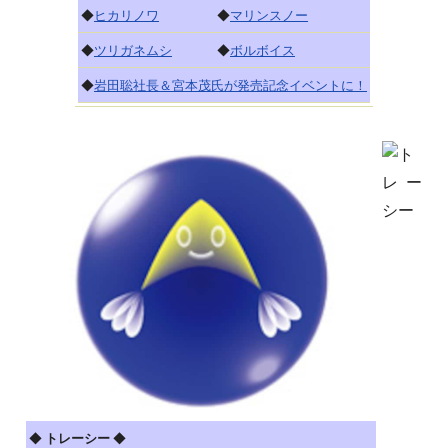
◆
ヒカリノワ
◆
マリンスノー
◆
ツリガネムシ
◆
ボルボイス
◆
岩田聡社長＆宮本茂氏が発売記念イベントに！
◆
トレーシー
◆