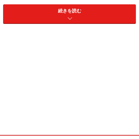
続きを読む
ワンセグってなあに？
セグメントとはsegmentと書き、区分や部分、あるいは
分割といった意味の言葉です。ワンセグ、つまりワンセ
グメントとは、1セグメントであり、「1つの部分」とい
うことになります。
地上波デジタル放送では1つのチャンネルが持つ6メガヘ
ルツ帯域を13のセグメントに分けて使います。もう少し
簡単にいうと、地上波デジタル放送ではすごく沢山の情
報が送れるので、それを13に分けて色々な使い方が出来