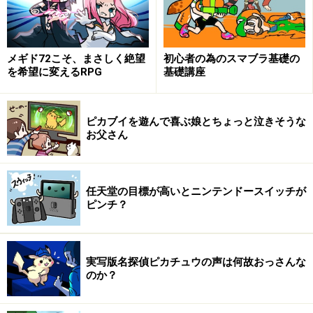
そして、実は13のセグメントのうち、1セグメントは移
動体（携帯電話機等）向け放送用に既に予約されていま
して、それを1セグメント放送、いわゆるワンセグと呼
メギド72こそ、まさしく絶望
初心者の為のスマブラ基礎の
ぶわけです。
を希望に変えるRPG
基礎講座
＜ワンセグ概要図＞13にわけたセグメントのうちひとつ
ピカブイを遊んで喜ぶ娘とちょっと泣きそうな
お父さん
だけを移動体の放送に充てたのがワンセグ。DSの他に
も、携帯電話やカーナビなどに使われます。
任天堂の目標が高いとニンテンドースイッチが
ピンチ？
では、
ワンセグで何が出来るのでしょうか？
※記事内容は執筆時点のものです。最新の内容をご確認くださ
い。
実写版名探偵ピカチュウの声は何故おっさんな
のか？
次のページへ
1
/
3