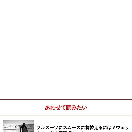
ボディボードは1970年代初め、ハワイ島でトム・モーレ
ーによりサーフィンよりもっと手軽に波に乗れないかと
開発され誕生。身体を乗せるボード本体には、サーフボ
ードのようなフィンは付いていないので、このボードに
上半身を乗せて、体重移動によるレールコントロールに
よってボードを操作して波に乗る。ボード自体がそれほ
あわせて読みたい
ど大きくなく推進力がないため、フィンを足につけて行
うのがサーフィンとは違う特徴になっている。上級者に
フルスーツにスムーズに着替えるには？ウェッ
なると、このフィンを上手に使ってさまざまなコントロ