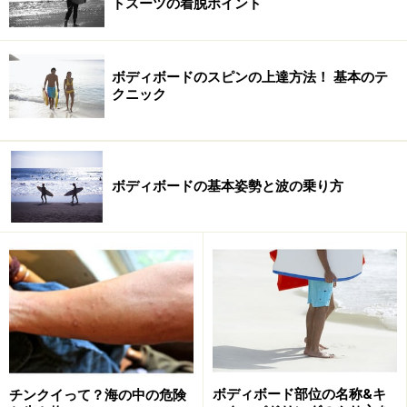
トスーツの着脱ポイント
ールができるようになる。
まずは波に乗ってまっすぐ岸に向かって滑ることからス
ボディボードのスピンの上達方法！ 基本のテ
タートし、波の横に走り、アップダウンをマスターして
クニック
いく。ボディボードの基本的なテクニックとしては、波
の上でクルリと回転するスピン、波の崩れようとする力
を利用した縦回転のエルロロなどがある。特にスピンと
ボディボードの基本姿勢と波の乗り方
いうテクニックはビギナーなら誰もがあこがれるテクニ
ックで、ボディボードを始めたらまずはマスターしたい
テクニックでもある。
ボディボード部位の名称&キ
チンクイって？海の中の危険