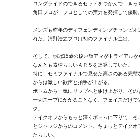
ロングライドのできるセットをつかんで、きっ
角田プロが、プロとしての実力を発揮して優勝
メンズも昨年のディフェンディングチャンピオ
れた。清野浩之プロは初のファイナル進出。
そして、弱冠15歳の榎戸輝アマがトライアル
なんとも素晴らしいＡＲＳを連発していた。
特に、セミファイナルで見せた高さのある完璧
からは激しい歓声と拍手が上がる。
ボトムから一気にリップへと駆け上がり、その
一切スープにかかることなく、フェイスだけで完
ク。
テイクオフからもっと深くボトムに下りて、そこ
とジャッジからのコメント。ちょっとテイクオフ
たらしい。