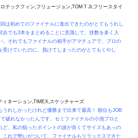
テックフィン,フリュージョン,TOM T Jr,フリースタイ
今回は初めてのファイナルに進出できたのがとてもうれし
試合でも3本をまとめることに意識して、技数を多く入
い。それでもファイナルの相手がアマチュアで、プロの
を受けていたのに、負けてしまったのがとてもくやし
ディスティネーション,TIMEX,スケッチャーズ
うれしかったけれど優勝まで出来て最高！ 順位もJOB
くて破れなかったんです。セミファイナルの小池プロと
れど、私の狙ったポイントの波が良くてサイズもあっの
。これで勢いがついて、ファイナルもリラックスできた