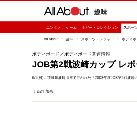
趣味
エンタメ
ゲーム
ホビー・コレクション
スポー
All About
趣味
スポーツ・レジャー
ボディボ
ボディボード
／ボディボード関連情報
JOB第2戦波崎カップ レ
6/1(日)に茨城県波崎海岸で行われた「2003年度JOB第2
うるの 加奈