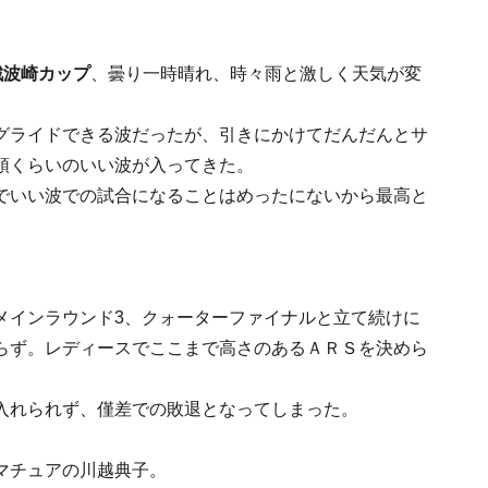
戦波崎カップ
、曇り一時晴れ、時々雨と激しく天気が変
グライドできる波だったが、引きにかけてだんだんとサ
頭くらいのいい波が入ってきた。
でいい波での試合になることはめったにないから最高と
メインラウンド3、クォーターファイナルと立て続けに
らず。レディースでここまで高さのあるＡＲＳを決めら
入れられず、僅差での敗退となってしまった。
マチュアの川越典子。