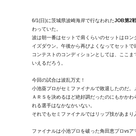
6/1(日)に茨城県波崎海岸で行なわれた
JOB第2
わっていた。
波は朝一番はセットで肩くらいのセットはロン
イズダウン。午後から再びよくなってセットで
コンテストのコンディションとしては、ここま
いえるだろう。
今回の試合は波乱万丈！
小池葵プロがセミファイナルで敗退したのだ。
ＡＲＳを決めるほど絶好調だったのにもかかわ
れる選手はなかなかいない。
それでもセミファイナルではリップ技があまり
ファイナルは小池プロを破った角田恵プロvsア