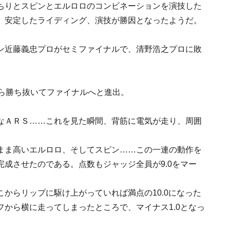
ちりとスピンとエルロロのコンビネーションを演技した
。安定したライディング、演技が勝因となったようだ。
ン近藤義忠プロがセミファイナルで、清野浩之プロに敗
から勝ち抜いてファイナルへと進出。
なＡＲＳ……これを見た瞬間、背筋に電気が走り、周囲
まま高いエルロロ、そしてスピン……この一連の動作を
成させたのである。点数もジャッジ全員が9.0をマー
からリップに駆け上がっていれば満点の10.0になった
から横に走ってしまったところで、マイナス1.0となっ