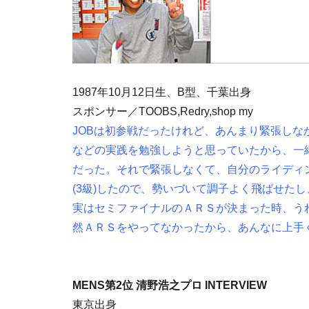
1987年10月12日生、B型、千葉出身
スポンサー／TOOBS,Redry,shop my
JOBは初参戦だったけれど、あんまり緊張し
などの実践を勉強しようと思っていたから、一
だった。それで緊張しなくて、自分のライディン
(3級)したので、勢いづいて調子よく飛ばせた
実はセミファイナルのＡＲＳが決まった時、う
然ＡＲＳをやってなかったから、あんなに上手
MENS第2位 清野浩之プロ INTERVIEW
東京出身