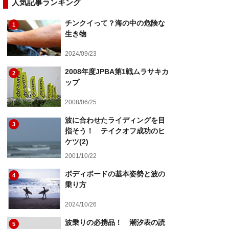
人気記事ランキング
チンクイって？海の中の危険な
1
生き物
2024/09/23
2008年度JPBA第1戦ムラサキカ
2
ップ
2008/06/25
波に合わせたライディングを目
3
指そう！ テイクオフ成功のヒ
ケツ(2)
2001/10/22
ボディボードの基本姿勢と波の
4
乗り方
2024/10/26
波乗りの必携品！ 潮汐表の読
5