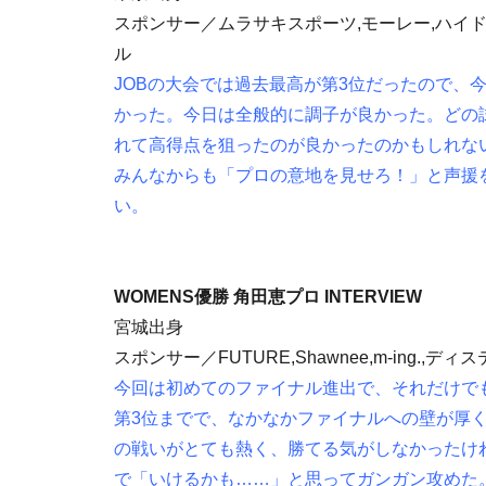
スポンサー／ムラサキスポーツ,モーレー,ハイドロ
ル
JOBの大会では過去最高が第3位だったので、
かった。今日は全般的に調子が良かった。どの
れて高得点を狙ったのが良かったのかもしれな
みんなからも「プロの意地を見せろ！」と声援
い。
WOMENS優勝 角田恵プロ INTERVIEW
宮城出身
スポンサー／FUTURE,Shawnee,m-ing.,
今回は初めてのファイナル進出で、それだけでも
第3位までで、なかなかファイナルへの壁が厚
の戦いがとても熱く、勝てる気がしなかったけ
で「いけるかも……」と思ってガンガン攻めた