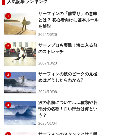
人気記事ランキング
サーフィンの「前乗り」の意味
1
とは？ 初心者向けに基本ルール
を解説
2024/06/26
サーフプロも実践！海に入る前
2
のストレッチ
2007/10/23
サーフィンの波のピークの見極
3
めはどうしたらわかる⁉
2024/10/08
波の名前について……種類や各
4
部分の名称！白い部分は何とい
う？
2025/01/04
サーフィンのスタンスとは？種