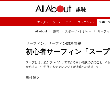
趣味
エンタメ
ゲーム
ホビー・コレクション
スポー
All About
趣味
スポーツ・レジャー
サーフィ
サーフィン
／サーフィン関連情報
初心者サーフィン「スープ
スープとは、波がブレイクしてできる白い泡状の波のこと。今
かめるまで、何度でもチャレンジ！が上達への近道です。
田村 隆之