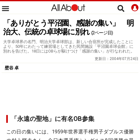
「ありがとう平沼園、感謝の集い」 明
治大、伝統の卓球場に別れ
(2ページ目)
大学卓球界の名門、明治大学卓球部は、新しい合宿所が完成したことに
より、50年にわたって練習場としてきた民間施設「平沼園卓球会館」に
別れを告げた。18日にはOBらが駆けつけ「感謝の集い」が行なわれた。
更新日：
2004年07月24日
壁谷 卓
「永遠の聖地」に有名OB参集
この日の集いには、1959年世界選手権男子ダブルス優勝