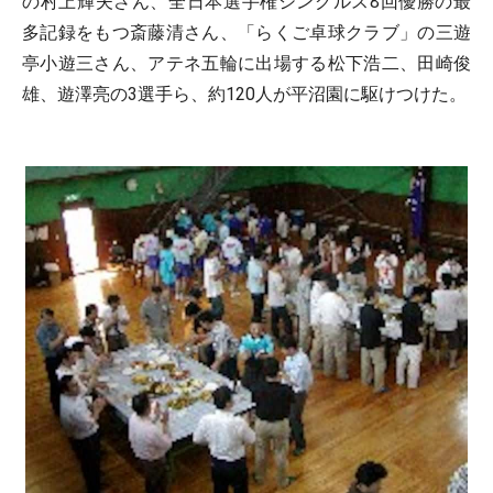
の村上輝夫さん、全日本選手権シングルス8回優勝の最
多記録をもつ斎藤清さん、「らくご卓球クラブ」の三遊
亭小遊三さん、アテネ五輪に出場する松下浩二、田崎俊
雄、遊澤亮の3選手ら、約120人が平沼園に駆けつけた。