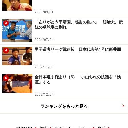
2003/03/01
「ありがとう平沼園、感謝の集い」 明治大、伝
3
統の卓球場に別れ
2004/07/24
男子選考リーグ戦速報 日本代表第1号に新井周
4
2002/11/05
全日本選手権より（3） 小山ちれの抗議を「検
5
証」する
2002/12/24
ランキングをもっと見る
>
>
>
>