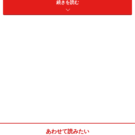
で」と決まっているのです。
続きを読む
だから、しかたなく、シングルスとダブルスをあらわす
ことばを漢字にして使ったのです。漢字だと2文字だけ
ですからね。
タイトルからわかると思いますが、このおはなしは「シ
ングルスとダブルス」のおはなしです。そして、「数」
のおはなしでもあります。
※記事内容は執筆時点のものです。最新の内容をご確認くださ
い。
次のページへ
1
/
5
あわせて読みたい