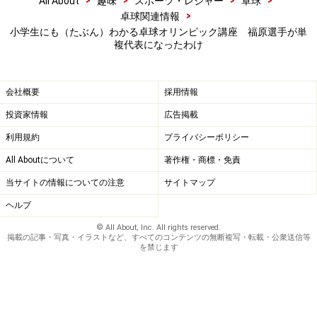
All About
趣味
スポーツ・レジャー
卓球
>
卓球関連情報
小学生にも（たぶん）わかる卓球オリンピック講座 福原選手が単
複代表になったわけ
会社概要
採用情報
投資家情報
広告掲載
利用規約
プライバシーポリシー
All Aboutについて
著作権・商標・免責
当サイトの情報についての注意
サイトマップ
ヘルプ
© All About, Inc. All rights reserved.
掲載の記事・写真・イラストなど、すべてのコンテンツの無断複写・転載・公衆送信等
を禁じます