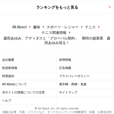
ランキングをもっと見る
>
>
>
>
All About
趣味
スポーツ・レジャー
テニス
>
テニス関連情報
森田あゆみ、アディダスと「グローバル契約」 期待の超新星 森
田あゆみ現る！
会社概要
採用情報
投資家情報
広告掲載
利用規約
プライバシーポリシー
All Aboutについて
著作権・商標・免責
当サイトの情報についての注意
サイトマップ
ヘルプ
© All About, Inc. All rights reserved.
掲載の記事・写真・イラストなど、すべてのコンテンツの無断複写・転載・公衆送信等