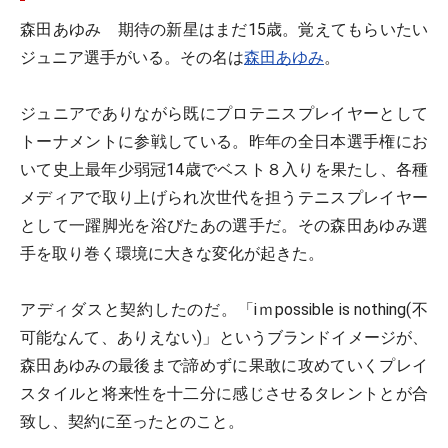
森田あゆみ 期待の新星はまだ15歳。覚えてもらいたい
ジュニア選手がいる。その名は
森田あゆみ
。
ジュニアでありながら既にプロテニスプレイヤーとして
トーナメントに参戦している。昨年の全日本選手権にお
いて史上最年少弱冠14歳でベスト８入りを果たし、各種
メディアで取り上げられ次世代を担うテニスプレイヤー
として一躍脚光を浴びたあの選手だ。その森田あゆみ選
手を取り巻く環境に大きな変化が起きた。
アディダスと契約したのだ。「iｍpossible is nothing(不
可能なんて、ありえない)」というブランドイメージが、
森田あゆみの最後まで諦めずに果敢に攻めていくプレイ
スタイルと将来性を十二分に感じさせるタレントとが合
致し、契約に至ったとのこと。