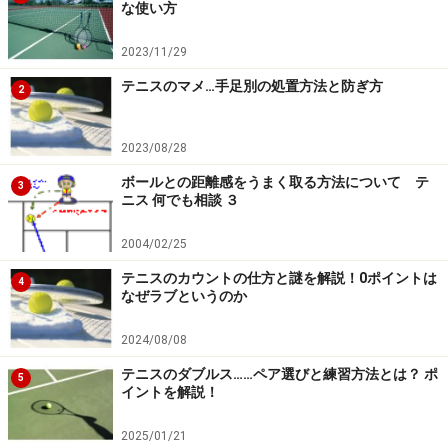
な使い方
2023/11/29
テニスのマメ…手足別の処置方法と防ぎ方
2
2023/08/28
ボールとの距離感をうまく取る方法について テ
3
ニス 何でも相談 ３
2004/02/25
テニスのカウントの仕方と謎を解説！0ポイントは
4
なぜラブというのか
2024/08/08
テニスのダブルス……ペア選びと練習方法とは？ ポ
5
イントを解説！
2025/01/21