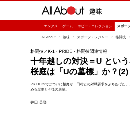
趣味
エンタメ
ゲーム
ホビー・コレクション
スポー
All About
趣味
スポーツ・レジャー
格闘技
格闘技
／K-1・PRIDE・格闘技関連情報
十年越しの対決＝U とい
桜庭は「Uの墓標」か？(2)
PRIDE29ではついに桜庭が、田村との対戦要求をぶちあげ
める歴史と今後の展望。
井田 英登