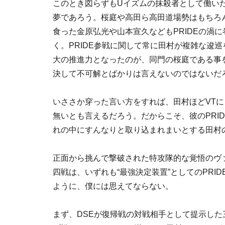
このとき図らずもUイズムの抹殺者として働いた
夢であろう。桜庭や高田ら高田道場勢はもちろん
食った金原弘光や山本宣久などもPRIDEの渦
く。PRIDE参戦に関して常に田村が複雑な逡
大の推進力となったのが、同門の桜庭である事
決して不可解とばかりは言えないのではないだ
いささか穿った言い方をすれば、田村ほどVT
無いとも言えるだろう。だからこそ、彼のPRI
れの中にすんなりと取り込まれまいとする田村
正面から挑んで撃破された特攻隊的な覚悟のヴァ
四戦は、いずれも“最強決定装置”としてのPR
ように、僕には思えてならない。
まず、DSEが復帰戦の対戦相手として提示し