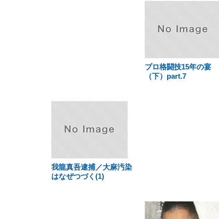
プロ格闘技15年の宴
（下）part.7
我龍真吾逮捕／大麻汚染
はなぜつづく(1)