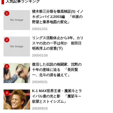
人気記事ランキング
猪木祭三分裂を徹底検証(5) イノ
1
キボンバイエ2003編 「IB派の
野望と業界地図の変化」
2003/12/31
リングス活動休止から3年。カリ
2
スマの次の一手は何か 前田日
明再浮上の背景(下)
2005/01/28
復活した伝説の格闘家、沈黙の
3
十年の意味に迫る 「長田賢
一、北斗の涯を越えて」
2003/05/31
K-1 MAX世界王者・魔裟斗とラ
4
イバル達の光と影 「魔娑斗～
欲望とストイシズム」
2003/09/16