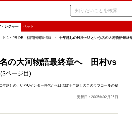
ツ・レジャー
ペット
K-1・PRIDE・格闘技関連情報
十年越しの対決＝U という名の大河物語最終章
う名の大河物語最終章へ 田村vs
(3ページ目)
た。二年越しの、いやUインター時代からはほぼ十年越しのこのラブコールの秘
更新日：2005年02月26日