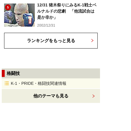
12/31 猪木祭りにみるK-1戦士ベ
5
ルナルドの悲劇 「他流試合は
是か非か」
2002/12/31
ランキングをもっと見る
格闘技
K-1・PRIDE・格闘技関連情報
他のテーマも見る