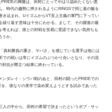
PRIDEの興隆は、田村にとってやはり認めたくない悪
、時代の趨勢に押されるようにRINGSで同じ釜の飯を
に巻き込まれ、UイズムからVT至上主義の軍門に下ってい
巡を繰り返す意味は十分にわかる。まして、その躍進の最
を考えれば、彼との対戦を安易に受諾できない気持ちも
ろうか。
に「真剣勝負の重さ、ヤバさ」を感じている選手は他には
DEでの戦いは常にイズムのぶつかり合いとなり、その流
の対抗が際立つ結果に終わっている。
ンダレイ・シウバ戦のあと、田村の闘ったPRIDEでの
IDEを、彼なりの美学で染め変えようとする試みであった
た三人の中から、田村の希望で決まったというボブ・サッ