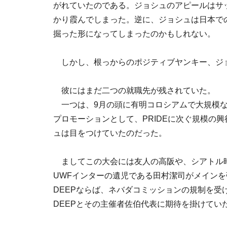
がれていたのである。ジョシュのアピールはサ
かり霞んでしまった。逆に、ジョシュは日本で
掘った形になってしまったのかもしれない。
しかし、根っからのポジティブヤンキー、ジ
彼にはまだ二つの就職先が残されていた。
一つは、9月の頭に有明コロシアムで大規模な大
プロモーションとして、PRIDEに次ぐ規模の
ュは目をつけていたのだった。
ましてこの大会には友人の高阪や、シアトル
UWFインターの遺児である田村潔司がメイン
DEEPならば、ネバダコミッションの規制を
DEEPとその主催者佐伯代表に期待を掛けてい