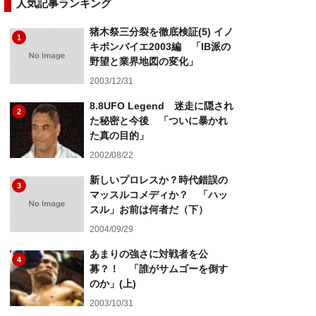
人気記事ランキング
猪木祭三分裂を徹底検証(5) イノ
1
キボンバイエ2003編 「IB派の
野望と業界地図の変化」
2003/12/31
8.8UFO Legend 迷走に隠され
2
た秘密と今後 「ついに暴かれ
た真の目的」
2002/08/22
新しいプロレスか？時代錯誤の
3
マッスルコメディか？ 「ハッ
スル」お前は何者だ（下）
2004/09/29
あまりの強さに対戦者を公
4
募？！ 「誰がサムゴーを倒す
のか」(上)
2003/10/31