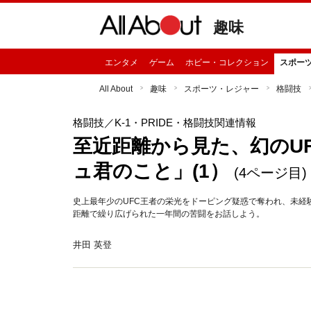
趣味
エンタメ
ゲーム
ホビー・コレクション
スポー
All About
趣味
スポーツ・レジャー
格闘技
格闘技
／K-1・PRIDE・格闘技関連情報
至近距離から見た、幻のU
ュ君のこと」(1）
(4ページ目)
史上最年少のUFC王者の栄光をドーピング疑惑で奪われ、未経
距離で繰り広げられた一年間の苦闘をお話しよう。
井田 英登