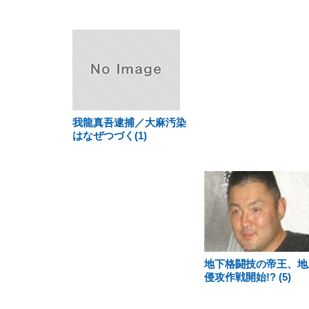
我龍真吾逮捕／大麻汚染
はなぜつづく(1)
地下格闘技の帝王、地
侵攻作戦開始!? (5)