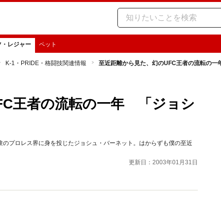
ツ・レジャー
ペット
K-1・PRIDE・格闘技関連情報
至近距離から見た、幻のUFC王者の流転の一
FC王者の流転の一年 「ジョシ
験のプロレス界に身を投じたジョシュ・バーネット。はからずも僕の至近
更新日：2003年01月31日