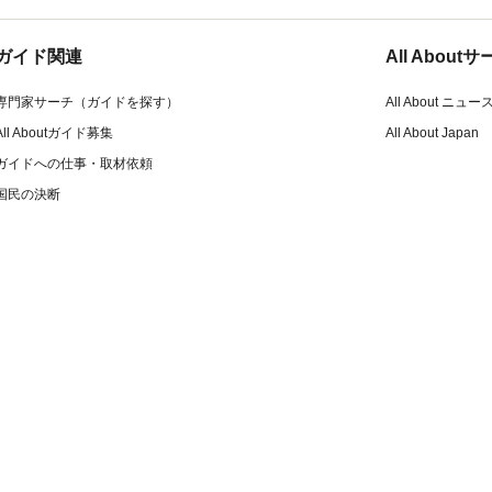
ガイド関連
All Abou
専門家サーチ（ガイドを探す）
All About ニュー
All Aboutガイド募集
All About Japan
ガイドへの仕事・取材依頼
国民の決断