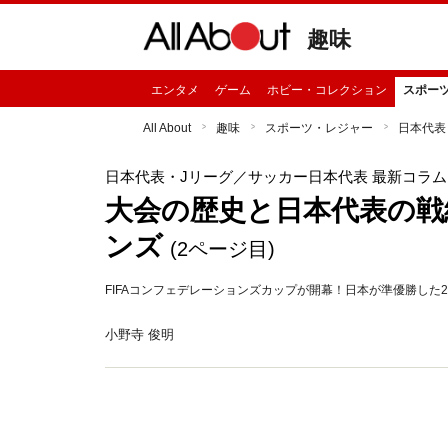
趣味
エンタメ
ゲーム
ホビー・コレクション
スポー
All About
趣味
スポーツ・レジャー
日本代表
日本代表・Jリーグ
／サッカー日本代表 最新コラム
大会の歴史と日本代表の戦
ンズ
(2ページ目)
FIFAコンフェデレーションズカップが開幕！日本が準優勝した
小野寺 俊明