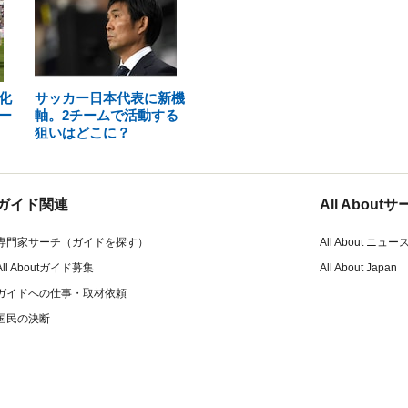
化
サッカー日本代表に新機
ー
軸。2チームで活動する
狙いはどこに？
ガイド関連
All Abou
専門家サーチ（ガイドを探す）
All About ニュー
All Aboutガイド募集
All About Japan
ガイドへの仕事・取材依頼
国民の決断