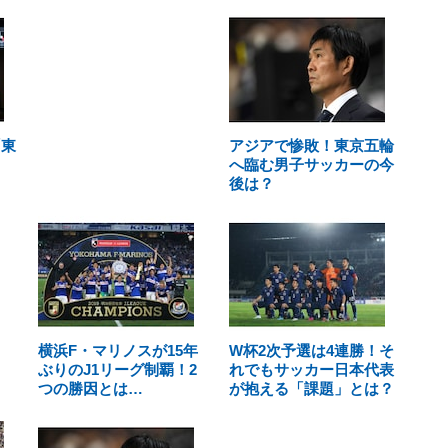
「東
アジアで惨敗！東京五輪
へ臨む男子サッカーの今
後は？
横浜F・マリノスが15年
W杯2次予選は4連勝！そ
ぶりのJ1リーグ制覇！2
れでもサッカー日本代表
つの勝因とは…
が抱える「課題」とは？