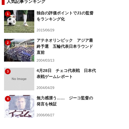
人気記事ランキング
独自の評価ポイントでJ1の監督
1
をランキング化
2015/06/29
アテネオリンピック アジア最
2
終予選 五輪代表日本ラウンド
直前
2004/03/13
4月28日 チェコ代表戦 日本代
3
表戦ゲームレポート
2004/04/29
無力感漂う…… ジーコ監督の
4
発言を検証
2006/06/27