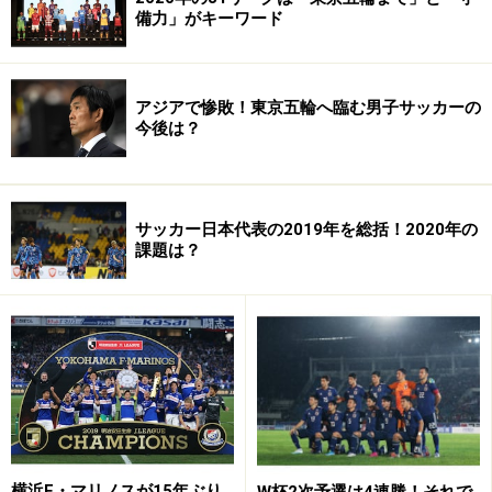
備力」がキーワード
次のページへ
1
/
7
アジアで惨敗！東京五輪へ臨む男子サッカーの
今後は？
サッカー日本代表の2019年を総括！2020年の
課題は？
横浜F・マリノスが15年ぶり
W杯2次予選は4連勝！それで