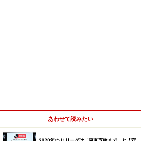
サウジアラビア
※88年アジアカップ優勝＆開催国
＜1回戦＞
サウジアラビア 3-0 アメリカ
アルゼンチン 4-0 コートジボアール
＜3位決定戦＞
アメリカ 5-2 コートジボアール
＜決勝＞
アルゼンチン 3-1 サウジアラビア
・
あわせて読みたい
※記事内容は執筆時点のものです。最新の内容をご確認くださ
い。
2020年のJ1リーグは「東京五輪まで」と「守