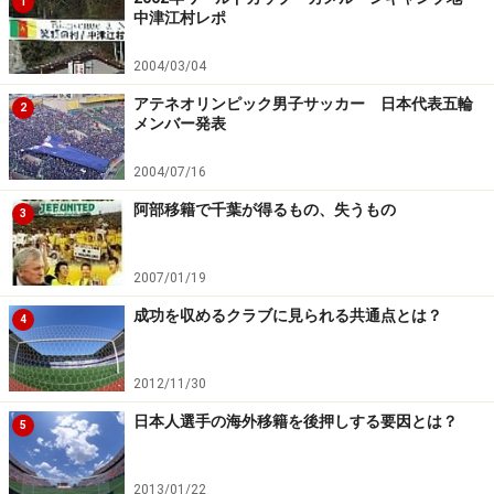
1
中津江村レポ
2004/03/04
アテネオリンピック男子サッカー 日本代表五輪
2
メンバー発表
2004/07/16
阿部移籍で千葉が得るもの、失うもの
3
2007/01/19
成功を収めるクラブに見られる共通点とは？
4
2012/11/30
日本人選手の海外移籍を後押しする要因とは？
5
2013/01/22