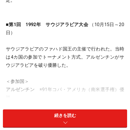
定。
■第1回 1992年 サウジアラビア大会
（10月15日～20
日）
サウジアラビアのファハド国王の主催で行われた。当時
は4カ国の参加でトーナメント方式。アルゼンチンがサ
ウジアラビアを破り優勝した。
＜参加国＞
アルゼンチン
※91年コパ・アメリカ（南米選手権）優
勝
コートジボワール
※92年アフリカ選手権優勝
アメリカ
※91年ゴールド・カップ（北中米・カリブ海
続きを読む
選手権）優勝