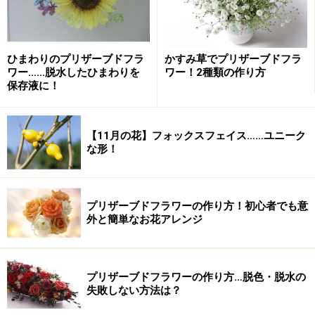
ひまわりのプリザーブドフラ
かすみ草でプリザーブドフラ
ワー……脱水したひまわりを
ワー！2種類の作り方
保存液に！
このアガパンサスは、洋風にも和風にもアレンジできる
お花だと思います。華やかで涼やかな花姿は見ているだ
【11月の花】フォックスフェイス……ユニーク
けで心が癒されます。ブルー系のお花は心を落着かせ、
な形！
リラックスさせる効果がありますので、これからの暑い
季節にぴったりのお花なのではないでしょうか。お部屋
にアガパンサスを飾ってお花のパワーをもらいましょう
プリザーブドフラワーの作り方！初心者でも意
外と簡単なお花アレンジ
ね。
プリザーブドフラワーの作り方…脱色・脱水の
**アガパサンスの参考サイト**
失敗しない方法は？