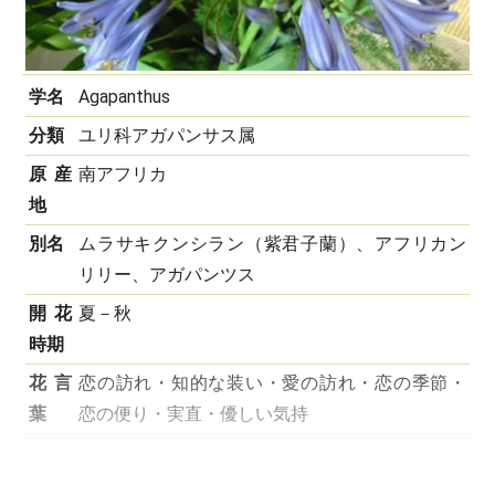
学名
Agapanthus
分類
ユリ科アガパンサス属
原産
南アフリカ
地
別名
ムラサキクンシラン（紫君子蘭）、アフリカン
リリー、アガパンツス
開花
夏－秋
時期
花言
恋の訪れ・知的な装い・愛の訪れ・恋の季節・
葉
恋の便り・実直・優しい気持