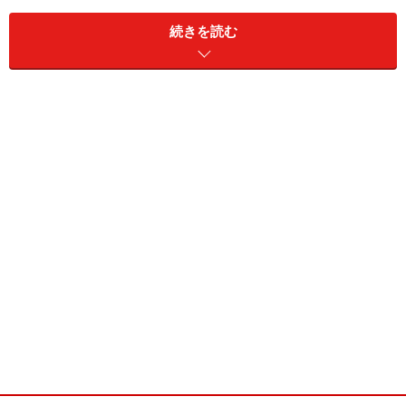
続きを読む
**恋の花「アガパサンス」**
青い小さな花がまるで花火のような花、それが「アガパ
ンサス」です。最近よくお庭に咲いているのを見かけま