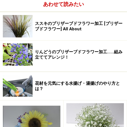
すね。このアガパンサスの名前は、agape（愛らしい）
あわせて読みたい
とanthos（花）との組合せだそうで、まさに愛の花！ど
うりで花言葉は愛や恋の言葉が多いはずです。
ススキのプリザーブドフラワー加工 [プリザー
また、日本には明治時代に伝わったそうで、葉が君子蘭
ブドフラワー] All About
に似ていたところから別名「ムラサキクンシラン」と呼
ばれるようになったのだとか。でも似ているだけで、ク
ンシランとはまったく別の植物なんだそうです。主に花
りんどうのプリザーブドフラワー加工……組み
立ててアレンジ！
色は、ブルーが多いですが、ホワイトやピンクもありま
す。
花材を元気にする水揚げ・湯揚げのやり方と
は？