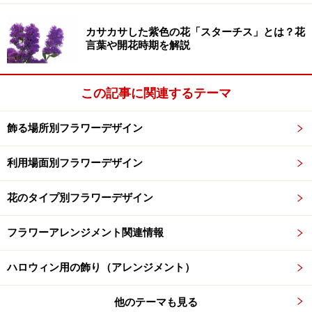
アガパンサス
[from Flower&Green GARDENさかもと-]
カサカサした紫色の花「スターチス」とは？花
アガパンサス
[from 京都けえ園芸企画舎-]
言葉や開花時期を解説
アガパンサス
[from ネットワーク総合辞書-]
アガパンサス
[from 季節の花300-]
この記事に関連するテーマ
アガパンサス
[from葉っぱの岬-]
飾る場所別フラワーデザイン
※記事内容は執筆時点のものです。最新の内容をご確認くださ
い。
利用場面別フラワーデザイン
花のタイプ別フラワーデザイン
【編集部おすすめの購入サイト】
フラワーアレンジメント関連情報
Amazonでフラワーアレンジメント関連の商品をチ
ェック！
ハロウィン用の飾り（アレンジメント）
楽天市場でフラワーアレンジメント関連の商品を
チェック！
他のテーマも見る