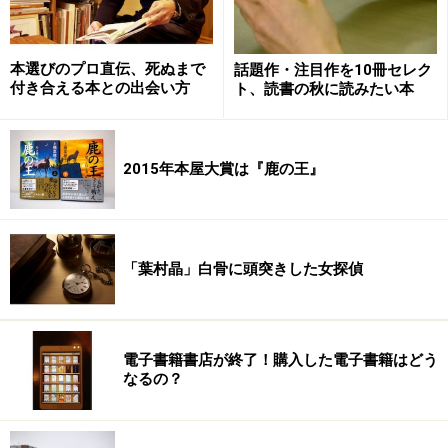
本選びのプロ直伝、死ぬまで
話題作・注目作を10冊セレク
付き合える本との出会い方
ト、読書の秋に読みたい本
2015年本屋大賞は『鹿の王』
「葉村晶」白骨に頭突きした女探偵
電子書籍書店が終了！購入した電子書籍はどう
なるの？