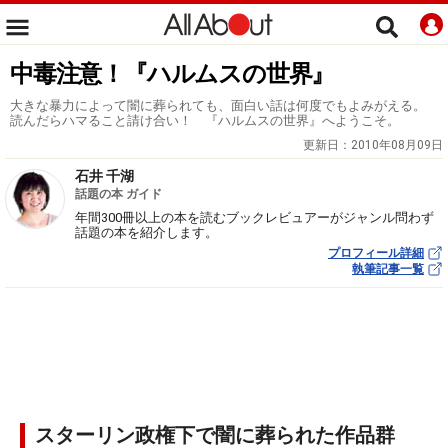
中毒注意！『ハルムスの世界』
大きな暴力によって闇に葬られても、面白い話は何度でもよみがえる。
読んだらハマること請け合い！ 『ハルムスの世界』へようこそ。
更新日：
2010年08月09日
石井 千湖
話題の本 ガイド
年間300冊以上の本を読むブックレビュアーがジャンル問わず
話題の本を紹介します。
プロフィール詳細
執筆記事一覧
スターリン政権下で闇に葬られた作品群