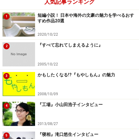
人気記事ランキング
短編小説！ 日本や海外の文豪の魅力を学べるおす
1
すめ作品20選
2020/10/22
『すべて忘れてしまえるように』
2
2005/10/22
かもしたくなる!?『もやしもん』の魅力
3
2008/10/09
『工場』小山田浩子インタビュー
4
2013/08/27
『寝相』滝口悠生インタビュー
5