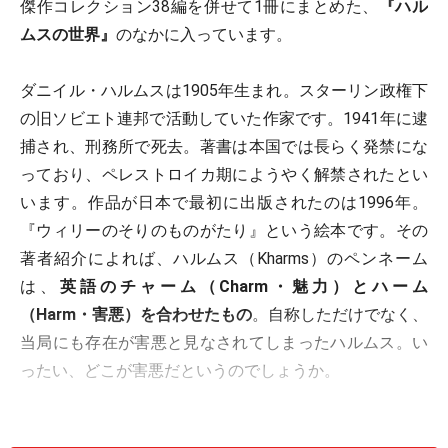
傑作コレクション38編を併せて1冊にまとめた、
『ハル
ムスの世界』
のなかに入っています。
ダニイル・ハルムスは1905年生まれ。スターリン政権下
の旧ソビエト連邦で活動していた作家です。1941年に逮
捕され、刑務所で死去。著書は本国では長らく発禁にな
っており、ペレストロイカ期にようやく解禁されたとい
います。作品が日本で最初に出版されたのは1996年。
『ウィリーのそりのものがたり』という絵本です。その
著者紹介によれば、ハルムス（Kharms）のペンネーム
は、
英語のチャーム（Charm・魅力）とハーム
（Harm・害悪）を合わせたもの
。自称しただけでなく、
当局にも存在が害悪と見なされてしまったハルムス。い
ったい、どこが害悪だというのでしょうか。
だって、ハルムスが書いていたのは、前衛文学です。大