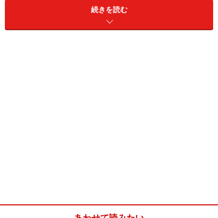
雑把にいってしまえば、わかりやすくないし、変。放っ
続きを読む
ておいても、体制に影響を与えるほど、メジャーになる
とは思えません。
なのに、国家はハルムスを排除しました。なぜ？
※記事内容は執筆時点のものです。最新の内容をご確認くださ
い。
次のページへ
1
/
2
あわせて読みたい