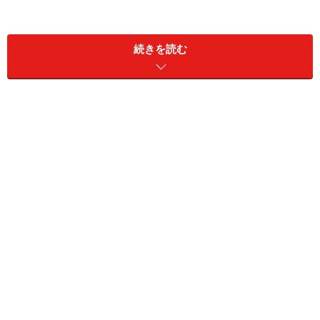
タイヤサイズに注目
先にも書いたように、ひと口にミニベロといっても8イ
続きを読む
ンチから24インチまで沢山のホイールサイズがありま
す。ただ、個人的にはミニベロらしい取り回し性、携帯
性とファーストバイクとしての使用にも耐えうる走行性
能がバランスするのは、おおむね16～20インチサイズの
ホイールを採用するモデルだと思ってます。
「ミニベロは沢山こがないとスピードが出ないので
は？」