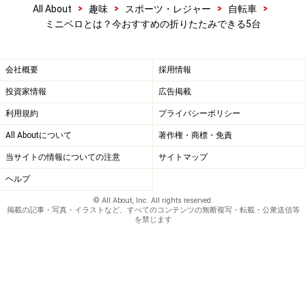
>
>
>
>
All About
趣味
スポーツ・レジャー
自転車
ミニベロとは？今おすすめの折りたたみできる5台
会社概要
採用情報
投資家情報
広告掲載
SPEC フレーム：アルミニウム カラー：キャンディレッド、
利用規約
プライバシーポリシー
キャンディブルー、パールホワイト、スコッチブライト タ
イヤ：マキシス BIRDY 18x1.5インチ ドライブトレイン：シ
All Aboutについて
著作権・商標・免責
マノ・アセラ 1×8速 車体重量：10．9kg
当サイトの情報についての注意
サイトマップ
ヘルプ
フォールディングバイクの定番モデルですが、1996年の
© All About, Inc. All rights reserved.
掲載の記事・写真・イラストなど、すべてのコンテンツの無断複写・転載・公衆送信等
登場から現在に至るまでスポーティなフォールディング
を禁じます
バイクの代名詞として定評を得ています。その理由はメ
インフレームを折らずに畳める独創的な折り畳み機構。
これによって、脚力を余すことなく車輪へと伝えられ