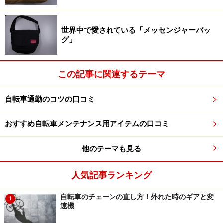
（折り畳み自転車）は車輪を外すことなく、少ない工程
でコンパクトに収納することができるため、専用袋に入
世界中で愛されている「メッセンジャーバッ
グ」
れて電車や飛行機で自転車を運ぶ、いわゆる「輪行」も
気軽に行うことができます。
この記事に関連するテーマ
その反面、フレームなどに折り畳みのための可動部を設
けなければいけないため、非折り畳み自転車と比較する
自転車通勤のコツの口コミ
と車体剛性がどうしても不足しがちになります。車体剛
性というのは、走行性能に大きな影響を及ぼすファクタ
おすすめ自転車メンテナンス用アイテムの口コミ
ー。もし、輪行などを頻繁に行いたいなら、フォールデ
他のテーマも見る
ィングバイク。そうでないなら、折り畳み機構のないミ
ニベロを選ぶようにするのが、スマートな選択といえる
人気記事ランキング
でしょう。
自転車のチェーンの直し方！外れた時のギアと変
1
速機
ひと口にミニベロといっても、折り畳み機構をもつフォ
ールディングバイクから、ロードバイク顔負けの走行性