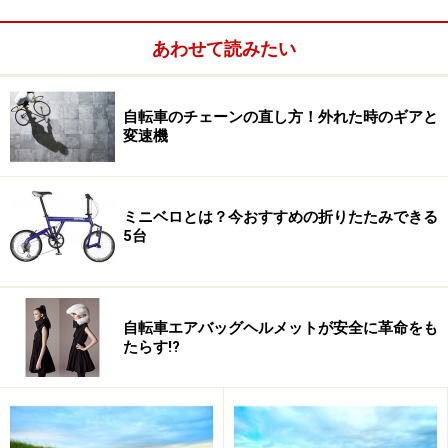
あわせて読みたい
自転車のチェーンの直し方！外れた時のギアと
変速機
スポーツサイクルをこれから始めようとする人は、こん
なことを思うかも知れません。しかし、これは誤解で
ミニベロとは？今おすすめの折りたたみできる
す。自転車のスピード（最高速）を決定するのはギア比
5台
であり、ホイールサイズではないからです。ミニベロは
車輪径が小さい分、ギア比を高く設定しているので、ロ
ードバイクやクロスバイクのような高速走行も可能で
自転車エアバッグヘルメットが安全に革命をも
たらす!?
す。
しかし、巡航速度となると（他の条件が一定なら）、そ
れらのバイクに劣ります。小さい車輪は慣性が小さく、