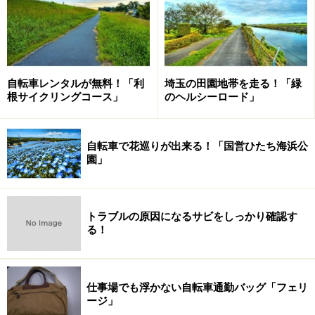
路面のギャップを拾いやすいため、どうしてもスピード
を持続させにくいというのがその理由です。もちろん、
ホイールサイズが大きくなるほど長距離特性は高くなる
ので、もしそういった使い方を念頭にしているなら、20
自転車レンタルが無料！「利
埼玉の田園地帯を走る！「緑
インチ以上のモデルがおすすめです。
根サイクリングコース」
のヘルシーロード」
ちなみに、ミニベロの20インチホイールには、リムの規
格によって406と451という2種類のサイズがあります。
自転車で花巡りが出来る！「国営ひたち海浜公
園」
それぞれ、タイヤとチューブに互換性がないので注意し
ましょう。走行性能を重視したモデルには、少し径の大
きい451サイズが多く採用されています。
トラブルの原因になるサビをしっかり確認す
る！
折りたたみ機構
仕事場でも浮かない自転車通勤バッグ「フェリ
ミニベロのアドバンテージである携帯性を、さらに活か
ージ」
す仕組みが折り畳み機構です。フォールディングバイク