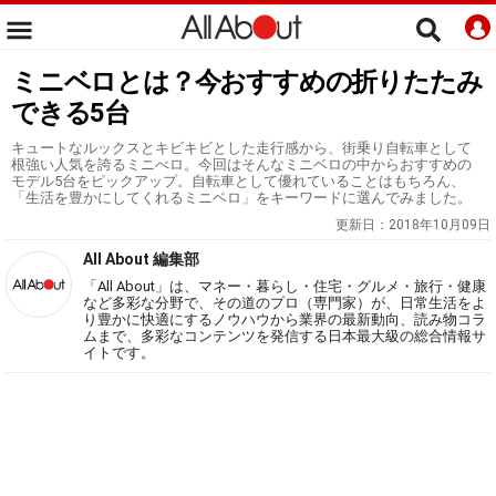
ミニベロとは？今おすすめの折りたたみ
できる5台
キュートなルックスとキビキビとした走行感から、街乗り自転車として
根強い人気を誇るミニべロ。今回はそんなミニベロの中からおすすめの
モデル5台をピックアップ。自転車として優れていることはもちろん、
「生活を豊かにしてくれるミニベロ」をキーワードに選んでみました。
更新日：
2018年10月09日
All About 編集部
「All About」は、マネー・暮らし・住宅・グルメ・旅行・健康
など多彩な分野で、その道のプロ（専門家）が、日常生活をよ
り豊かに快適にするノウハウから業界の最新動向、読み物コラ
ムまで、多彩なコンテンツを発信する日本最大級の総合情報サ
イトです。