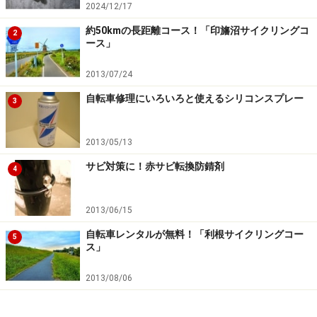
2024/12/17
能をもつモデル、8インチの超小径から24インチのちょ
約50kmの長距離コース！「印旛沼サイクリングコ
2
い小径までタイプは様々。それだけに、わずか5台に絞
ース」
って推薦するというのはなかなか難しいですが、ここで
2013/07/24
は完成度だけではなく、「生活を豊かにしてくれるミニ
ベロ」をひとつのキーワードとしてピックアップしてみ
自転車修理にいろいろと使えるシリコンスプレー
3
ました。
2013/05/13
サビ対策に！赤サビ転換防錆剤
4
走って運べるオールラウンダー！「R＆D
バーディー・クラシック」
2013/06/15
自転車レンタルが無料！「利根サイクリングコー
5
ス」
2013/08/06