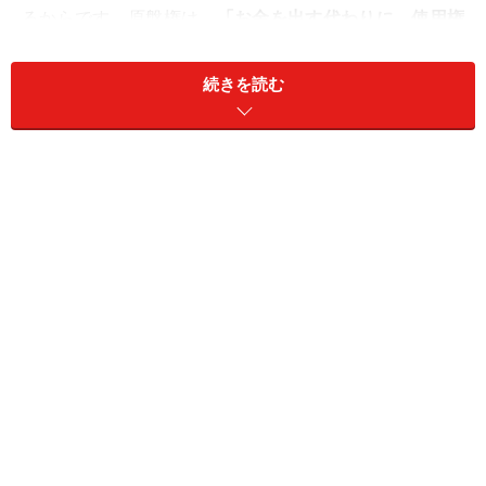
るからです。原盤権は、
「お金を出す代わりに、使用権
を始めとして全ての権利を得る」
というものなのです。
続きを読む
新人アーティストがデビューしてすぐに売れるというこ
とは少なく、売るためには相応の制作費や宣伝費等をか
ける必要があります。しかし、どんなアーティストも、
ビッグアーティストに育ってくれるという保証はありま
せん。原盤権を持つということは、もしかしたらそのア
ーティストが売れず、制作などに使ったお金が回収でき
ないかもしれないという
「リスク」
を背負うことになる
のです。
リスク（コスト）を背負えるだけの体力のあるとこと
と、リスクを背負ってでも自社の財産（作品やアーティ
スト）を増やしていこうという方針でないと、原盤権保
有は難しいのです。