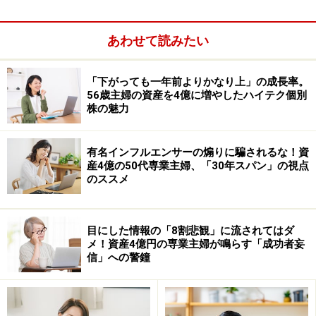
あわせて読みたい
ビクターと原盤権 もう一つの理由
原盤権を誰が持つかについては、もうひとつ、「芸能界
「下がっても一年前よりかなり上」の成長率。
56歳主婦の資産を4億に増やしたハイテク個別
のルール」が働いているとも言われています。芸能界は
株の魅力
会社対会社の関係のみならず、人と人の関係が強く、し
かも複雑な世界です。ある音楽業界関係者によると、
有名インフルエンサーの煽りに騙されるな！資
「業界内の人間関係の中で、原盤権者が決まっていくこ
産4億の50代専業主婦、「30年スパン」の視点
のススメ
ともある」ということです。
今回のビクターの大物アーティストの原盤権がどこにあ
目にした情報の「8割悲観」に流されてはダ
ったのかなど、個々の契約関係はわかりませんが、コナ
メ！資産4億円の専業主婦が鳴らす「成功者妄
信」への警鐘
ミが、ビクターの資産価値を未知数と判断したというこ
とは想像できます。
(次のページへ)