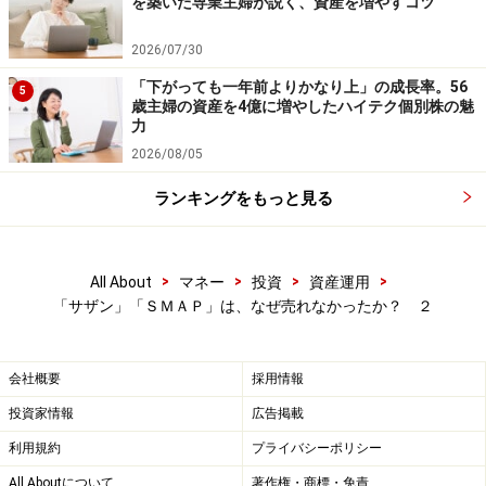
を築いた専業主婦が説く、資産を増やすコツ
2026/07/30
「下がっても一年前よりかなり上」の成長率。56
5
歳主婦の資産を4億に増やしたハイテク個別株の魅
力
2026/08/05
ランキングをもっと見る
>
>
>
>
All About
マネー
投資
資産運用
「サザン」「ＳＭＡＰ」は、なぜ売れなかったか？ ２
会社概要
採用情報
投資家情報
広告掲載
利用規約
プライバシーポリシー
All Aboutについて
著作権・商標・免責