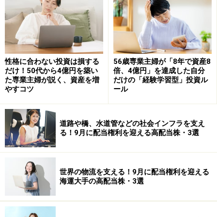
※記事内容は執筆時点のものです。最新の内容をご確認くださ
い。
本記事の内容は一般的な情報提供を目的としており、特定の金融
商品や投資行動を推奨するものではありません。
投資や資産運用に関する最終的なご判断はご自身の責任において
行ってください。
性格に合わない投資は損する
56歳専業主婦が「8年で資産8
掲載情報の正確性・完全性については十分に配慮しております
が、その内容を保証するものではなく、これに基づく損失・損害
だけ！50代から4億円を築い
倍、4億円」を達成した自分
などについて当社は一切の責任を負いません。
た専業主婦が説く、資産を増
だけの「経験学習型」投資ル
最新の情報や詳細については、必ず各金融機関やサービス提供者
やすコツ
ール
の公式情報をご確認ください。
道路や橋、水道管などの社会インフラを支え
次のページへ
1
/
2
る！9月に配当権利を迎える高配当株・3選
世界の物流を支える！9月に配当権利を迎える
海運大手の高配当株・3選