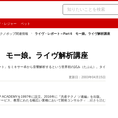
ツ・レジャー
ペット
クノポップ関連情報
ライヴ・レポート～Part 6 モー娘。ライヴ解析講座
 6 モー娘。ライヴ解析講座
ート」をミキサー卓から音響解析するという世界初の試み（たぶん）。タイ
更新日：2003年04月15日
ACADEMYを1997年に設立。2016年に『共産テクノ ソ連編』を出版。
サービス、教育にわたる幅広い業種において開発コンサルティングに従事。
...続きを読む