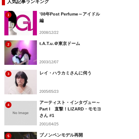
人気記事ランキング
’08年Post Perfume～アイドル
1
編
2008/12/22
t.A.T.u.＠東京ドーム
2
2003/12/07
レイ・ハラカミさんに伺う
3
2005/05/23
アーティスト・インタヴュー～
4
Part I 直撃！LIZARD・モモヨ
さん #1
2001/04/25
プノンペンモデル再開
5