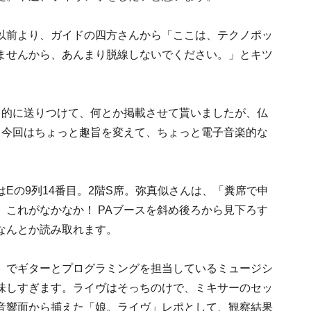
以前より、ガイドの四方さんから「ここは、テクノポッ
ませんから、あんまり脱線しないでください。」とキツ
力的に送りつけて、何とか掲載させて貰いましたが、仏
、今回はちょっと趣旨を変えて、ちょっと電子音楽的な
Eの9列14番目。2階S席。弥真似さんは、「糞席で申
これがなかなか！ PAブースを斜め後ろから見下ろす
なんとか読み取れます。
#2」でギターとプログラミングを担当しているミュージシ
味しすぎます。ライヴはそっちのけで、ミキサーのセッ
音響面から捕えた「娘。ライヴ」レポとして、観察結果