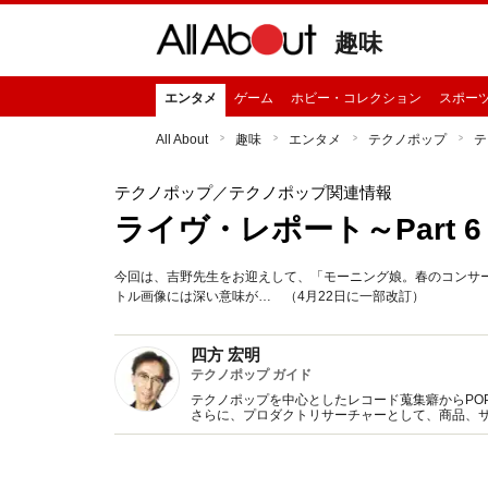
趣味
エンタメ
ゲーム
ホビー・コレクション
スポー
All About
趣味
エンタメ
テクノポップ
テ
テクノポップ
／テクノポップ関連情報
ライヴ・レポート～Part
今回は、吉野先生をお迎えして、「モーニング娘。春のコンサ
トル画像には深い意味が… （4月22日に一部改訂）
四方 宏明
テクノポップ ガイド
テクノポップを中心としたレコード蒐集癖からPOP 
さらに、プロダクトリサーチャーとして、商品、
Twitter（hiroaki4kata）も随時更新。