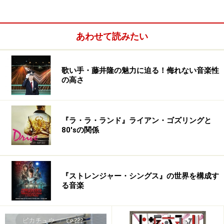
表現が構成主義によって至んなくされています。一見、
ファシスト的なヴィジュアルによる皮肉った表現は、
あわせて読みたい
YMOも確実に受け継いでいます。
用心深いクラフトワークだけあって、カール・クレーフ
歌い手・藤井隆の魅力に迫る！侮れない音楽性
ィッシュによるアートワークには「エル・リシツキーに
の高さ
インスパイアされた」とクレジットが入れられていま
す。話は逸れますが、ハロプロのライヴで、『ロボッ
『ラ・ラ・ランド』ライアン・ゴズリングと
ト』がライヴ前にかけられているらしいが、その意図
80'sの関係
は？
※記事内容は執筆時点のものです。最新の内容をご確認くださ
い。
『ストレンジャー・シングス』の世界を構成す
る音楽
次のページへ
1
/
3