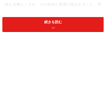
続を余儀なくされ、その自由な発展は阻まれました。革
命を称えた芸術が、革命によって生み出された共産主義
により弾圧されるという皮肉な結果となるわけです。
続きを読む
amazon.co.jpで本を買うには下線タイトルをクリック！
当時の日本においても、構成主義の影響を受けたデザイ
ンはあったようですが、ほぼ同時期に開花したアール・
デコの影響の方が強かったようです。ただ、日本のアー
ル・デコ（末続 堯・著
『日本のアールデコ』
）の中にも
構成主義的要素は発見できます。
amazon.co.jpでCDを買うには下線タイトルをクリック！
クラフトワーク
『Man Machine』
（1978年）
「テクノ＝構成主義」のイメージを作り上げた記念的作
品。邦題は『人間解体』。原題からすると、人間と機械
との融合というテーマのもとに、ジャケにおいてもその