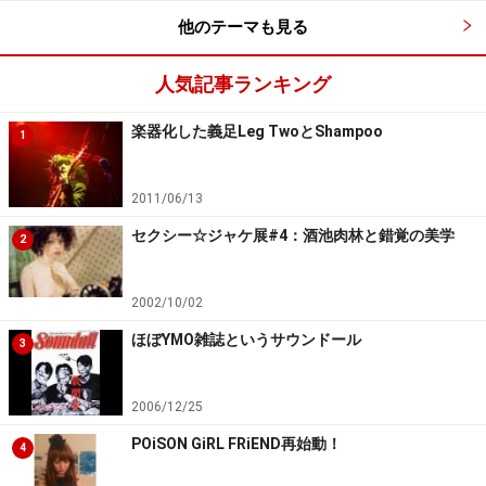
他のテーマも見る
人気記事ランキング
楽器化した義足Leg TwoとShampoo
1
2011/06/13
セクシー☆ジャケ展#4：酒池肉林と錯覚の美学
2
2002/10/02
ほぼYMO雑誌というサウンドール
3
2006/12/25
POiSON GiRL FRiEND再始動！
4