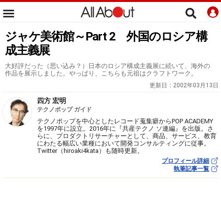
ジャケ美術館～Part 2 外国のロシア構
成主義展
大好評だった（思い込み？）日本のロシア構成主義展に続いて、海外の
作品を展示しました。やっぱり、こちらも元祖はクラフトワーク。
更新日：
2002年03月13日
四方 宏明
テクノポップ ガイド
テクノポップを中心としたレコード蒐集癖からPOP ACADEMY
を1997年に設立。2016年に『共産テクノ ソ連編』を出版。さ
らに、プロダクトリサーチャーとして、商品、サービス、教育
にわたる幅広い業種において開発コンサルティングに従事。
Twitter（hiroaki4kata）も随時更新。
プロフィール詳細
執筆記事一覧