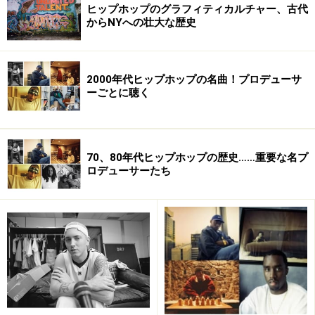
ヒップホップのグラフィティカルチャー、古代
からNYへの壮大な歴史
その他、店内にはビデオ・モニターも設置され、ごく最近のアーテ
ィストのPVを楽しむ事も。
2000年代ヒップホップの名曲！プロデューサ
ーごとに聴く
店内を軽く一周した後、席に腰を下ろし「では、軽く一杯!!」と思
70、80年代ヒップホップの歴史……重要な名プ
った直後、店員さんから渡されるのは1枚のレコード・ジャケット。
ロデューサーたち
「これは何????」と思い、そのジャケットを開いてみると、それがこ
のお店のメニュー表。メニューひとつにも細かいこだわり、ニクイ演
出です。
（メニュー表）
これがメニュー表。
写真には有りませんが、通常レコード・ホルダーとなっている所に