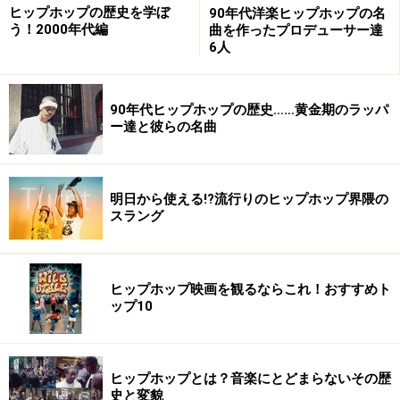
はドリンク・メニューが挟まっておりました。
ヒップホップの歴史を学ぼ
90年代洋楽ヒップホップの名
う！2000年代編
曲を作ったプロデューサー達
6人
さて食事も届き、ほっと一息...と思った途端、またまた心躍る楽し
い演出が！
店内アナウンスが響き、メイン・ステージが幕を開け、専
90年代ヒップホップの歴史……黄金期のラッパ
ー達と彼らの名曲
属アーティストによる”ショー・タイム”の始まりです。
シュープリームスなどの有名ヒット曲の生演奏に、客席は一気にヒ
ートアップ。 店内が一体化する瞬間です。
明日から使える!?流行りのヒップホップ界隈の
スラング
また、管理人が来店した際にはショーと同時にその日に誕生日を迎
えるお客様への＜バースデイ・コール＞もアナウンス、大盛り上がり
大会となる場面も。
ヒップホップ映画を観るならこれ！おすすめト
ップ10
ヒップホップとは？音楽にとどまらないその歴
（次ページに続く）
史と変貌