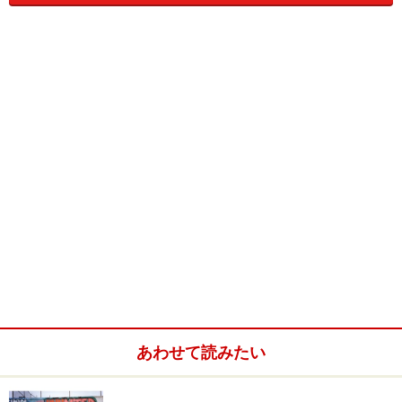
店内中央部にレイアウトされたテーブルの周りには、このお店の特
徴でもあるレコード・レーベル≪MOTOWN≫に由来するアーティス
ト・グッズが装飾され、レストランでもあり、クラブでもあり、博物
館のようでもあり……。
（店内を飾るオブジェ）
ゴールドディスクや、アーティストの衣装などが飾られている。
あわせて読みたい
もちろん店内のムードを高めるBGMは、往年のモータウン・サウン
ドのオンパレード。